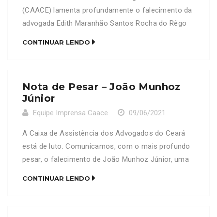
(CAACE) lamenta profundamente o falecimento da
advogada Edith Maranhão Santos Rocha do Rêgo
Lages , OAB/CE 20.838. Neste Momento de dor, a
CONTINUAR LENDO
CAACE se solidariza com a família e amigos
enlutados.
Nota de Pesar – João Munhoz
Júnior
Equipe Imprensa Caace
09/06/2021
A Caixa de Assistência dos Advogados do Ceará
está de luto. Comunicamos, com o mais profundo
pesar, o falecimento de João Munhoz Júnior, uma
referência para a advocacia cearense. . João
CONTINUAR LENDO
Munhoz Júnior foi uma figura exemplar e honrada,
importante também para a história da CAACE, já
que ocupou a presidência do órgão entre os […]