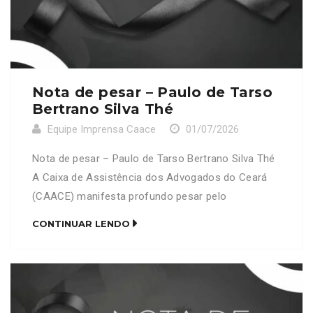
Nota de pesar – Paulo de Tarso
Bertrano Silva Thé
Equipe Imprensa Caace
01/07/2026
Nota de pesar – Paulo de Tarso Bertrano Silva Thé
A Caixa de Assistência dos Advogados do Ceará
(CAACE) manifesta profundo pesar pelo
falecimento do advogado Paulo de Tarso Bertrano
CONTINUAR LENDO
Silva Thé (OAB/CE 16518). Neste momento de
tristeza, a CAACE se solidariza com familiares,
amigos e colegas de profissão, expressando seus
mais sinceros sentimentos e […]