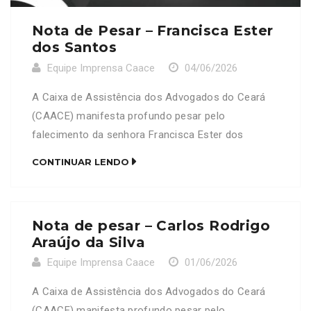
Nota de Pesar – Francisca Ester
dos Santos
Equipe Imprensa Caace
04/06/2026
A Caixa de Assistência dos Advogados do Ceará
(CAACE) manifesta profundo pesar pelo
falecimento da senhora Francisca Ester dos
Santos, avó da nossa colaboradora Cicera. Neste
CONTINUAR LENDO
momento de imensa dor, a CAACE se solidariza
com a nossa funcionária, seus familiares e amigos,
expressando os mais sinceros sentimentos de
Nota de pesar – Carlos Rodrigo
condolências. Desejamos que o conforto e a […]
Araújo da Silva
Equipe Imprensa Caace
01/06/2026
A Caixa de Assistência dos Advogados do Ceará
(CAACE) manifesta profundo pesar pelo