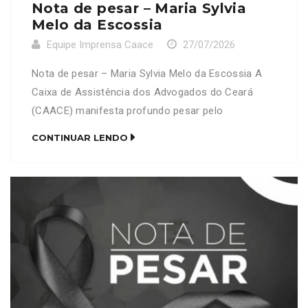
Nota de pesar – Maria Sylvia
Melo da Escossia
Equipe Imprensa Caace
27/07/2026
Nota de pesar – Maria Sylvia Melo da Escossia A
Caixa de Assistência dos Advogados do Ceará
(CAACE) manifesta profundo pesar pelo
falecimento da senhora Maria Sylvia Melo da
CONTINUAR LENDO
Escossia, mãe do advogado Fernando Melo da
Escóssia (OAB/CE 6569). Neste momento de
imensa dor, a CAACE se solidariza com familiares,
amigos e colegas de profissão, […]