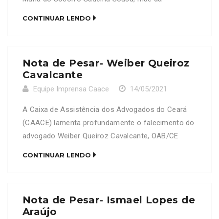
advogada Maria Irisneile Gadelha Sousa Costa,
CONTINUAR LENDO
OAB/CE 20572. Neste Momento de dor, a CAACE
se solidariza com a família e amigos enlutados
Nota de Pesar- Weiber Queiroz
Cavalcante
Equipe Imprensa Caace
14/05/2021
A Caixa de Assistência dos Advogados do Ceará
(CAACE) lamenta profundamente o falecimento do
advogado Weiber Queiroz Cavalcante, OAB/CE
10240. Neste Momento de dor, a CAACE se
CONTINUAR LENDO
solidariza com a família e amigos enlutados
Nota de Pesar- Ismael Lopes de
Araújo