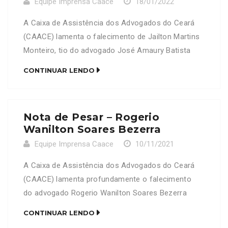
Equipe Imprensa Caace
18/01/2022
A Caixa de Assistência dos Advogados do Ceará
(CAACE) lamenta o falecimento de Jailton Martins
Monteiro, tio do advogado José Amaury Batista
Gomes Filho, OAB-CE 12095. Neste momento de
CONTINUAR LENDO
grande dor e profundo pesar, prestamos nossas
condolências a todos os familiares e amigos
enlutados.
Nota de Pesar – Rogerio
Wanilton Soares Bezerra
Equipe Imprensa Caace
10/11/2021
A Caixa de Assistência dos Advogados do Ceará
(CAACE) lamenta profundamente o falecimento
do advogado Rogerio Wanilton Soares Bezerra
OAB/CE 13356-B Neste Momento de dor, a CAACE
CONTINUAR LENDO
se solidariza com a família e amigos enlutados.