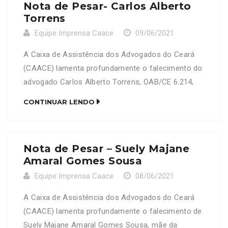
Nota de Pesar- Carlos Alberto
Torrens
Equipe Imprensa Caace
09/06/2021
A Caixa de Assistência dos Advogados do Ceará
(CAACE) lamenta profundamente o falecimento do
advogado Carlos Alberto Torrens, OAB/CE 6.214,
marido da advogada Joyce Leite Torrens, OAB/CE
CONTINUAR LENDO
9839 e pai do advogado Rafael Leite Torrens,
OAB/CE 18.956. Neste Momento de dor, a CAACE
se solidariza com a família e amigos enlutados.
Nota de Pesar – Suely Majane
Amaral Gomes Sousa
Equipe Imprensa Caace
08/06/2021
A Caixa de Assistência dos Advogados do Ceará
(CAACE) lamenta profundamente o falecimento de
Suely Majane Amaral Gomes Sousa, mãe da