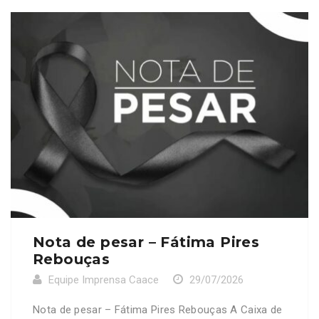
Francisco Diego Pote de Holanda do Nascimento
(OAB/CE 28278). Neste momento de imensa dor e
tristeza, a CAACE se solidariza […]
Nota de pesar – Fátima Pires
Rebouças
Equipe Imprensa Caace
29/07/2026
Nota de pesar – Fátima Pires Rebouças A Caixa de