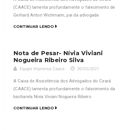
(CAACE) lamenta profundamente o falecimento de
Gerhard Anton Wichmann, pai da advogada
Helanzia de Araujo Xavier Wichmann (OAB:
CONTINUAR LENDO
14948/CE). Neste Momento de dor, a CAACE se
solidariza com a família e amigos enlutados
Nota de Pesar- Nívia Viviani
Nogueira Ribeiro Silva
Equipe Imprensa Caace
30/05/2021
A Caixa de Assistência dos Advogados do Ceará
(CAACE) lamenta profundamente o falecimento da
bacharela Nívia Viviani Nogueira Ribeiro
Silva,aprovada no XXIX Exame de Ordem Unificado.
CONTINUAR LENDO
Neste Momento de dor, a CAACE se solidariza com
a família e amigos enlutados