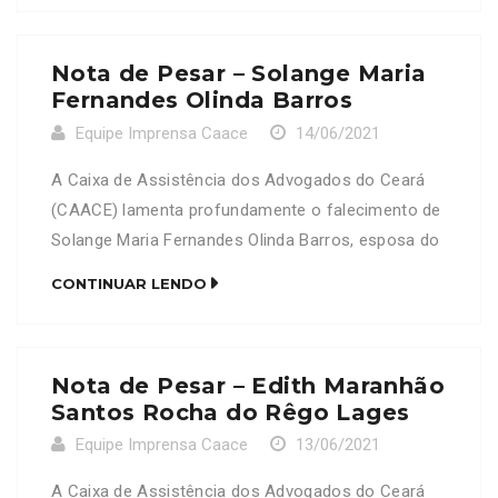
se solidariza com a família e amigos enlutados.
Nota de Pesar – Solange Maria
Fernandes Olinda Barros
Equipe Imprensa Caace
14/06/2021
A Caixa de Assistência dos Advogados do Ceará
(CAACE) lamenta profundamente o falecimento de
Solange Maria Fernandes Olinda Barros, esposa do
advogado e consultor do TDP Adolfo da Silva
CONTINUAR LENDO
Barros , OAB/CE 13.812. Neste Momento de dor, a
CAACE se solidariza com a família e amigos
enlutados.
Nota de Pesar – Edith Maranhão
Santos Rocha do Rêgo Lages
Equipe Imprensa Caace
13/06/2021
A Caixa de Assistência dos Advogados do Ceará