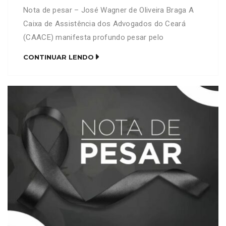
Nota de pesar – José Wagner de Oliveira Braga A
Caixa de Assistência dos Advogados do Ceará
(CAACE) manifesta profundo pesar pelo
falecimento do advogado José Wagner de Oliveira
CONTINUAR LENDO
Braga (OAB/CE 9552). Neste momento de tristeza,
a CAACE se solidariza com familiares, amigos e
colegas de profissão, expressando seus mais
sinceros sentimentos e desejando conforto […]