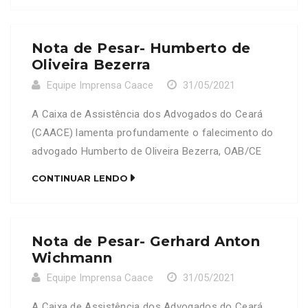
Marcelo Mota Gurgel do Amaral, OAB/CE 12392 e
do advogado Felipe Silveira Gurgel do Amaral,
Nota de Pesar- Humberto de
OAB/CE 18476. Neste Momento […]
Oliveira Bezerra
Equipe Imprensa Caace
31/05/2021
A Caixa de Assistência dos Advogados do Ceará
(CAACE) lamenta profundamente o falecimento do
advogado Humberto de Oliveira Bezerra, OAB/CE
13100. Neste Momento de dor, a CAACE se
CONTINUAR LENDO
solidariza com a família e amigos enlutados
Nota de Pesar- Gerhard Anton
Wichmann
Equipe Imprensa Caace
31/05/2021
A Caixa de Assistência dos Advogados do Ceará