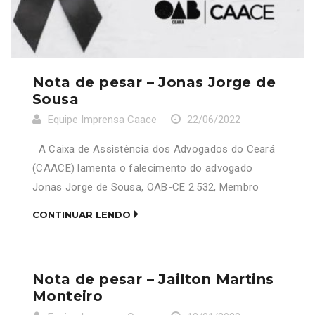
Nota de pesar – Jonas Jorge de
Sousa
Equipe Imprensa Caace
22/06/2022
A Caixa de Assistência dos Advogados do Ceará
(CAACE) lamenta o falecimento do advogado
Jonas Jorge de Sousa, OAB-CE 2.532, Membro
Honorário Vitalício da OAB Subsecção Itapipoca e
CONTINUAR LENDO
primeiro presidente da referida Instituição. Neste
momento de grande dor e profundo pesar,
prestamos nossas condolências a todos os
Nota de pesar – Jailton Martins
familiares e amigos enlutados
Monteiro