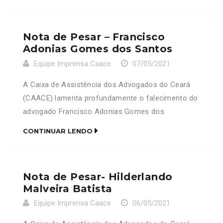
Nota de Pesar – Francisco
Adonias Gomes dos Santos
Equipe Imprensa Caace
07/05/2021
A Caixa de Assistência dos Advogados do Ceará
(CAACE) lamenta profundamente o falecimento do
advogado Francisco Adonias Gomes dos
Santos, OAB/CE 29.499. Neste Momento de dor, a
CONTINUAR LENDO
CAACE se solidariza com a família e amigos
enlutados.
Nota de Pesar- Hilderlando
Malveira Batista
Equipe Imprensa Caace
06/05/2021