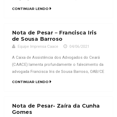
advogada e vice-presidente da Comissão de
CONTINUAR LENDO
Estudo e Defesa da Concorrência, Elisa Raquel
Gomes de Sousa, OAB/CE 37.819. Neste Momento
de dor, a CAACE se solidariza com a família e
Nota de Pesar – Francisca Iris
amigos enlutados.
de Sousa Barroso
Equipe Imprensa Caace
04/06/2021
A Caixa de Assistência dos Advogados do Ceará
(CAACE) lamenta profundamente o falecimento da
advogada Francisca Iris de Sousa Barroso, OAB/CE
40761. Neste Momento de dor, a CAACE se
CONTINUAR LENDO
solidariza com a família e amigos enlutados.
Nota de Pesar- Zaíra da Cunha
Gomes