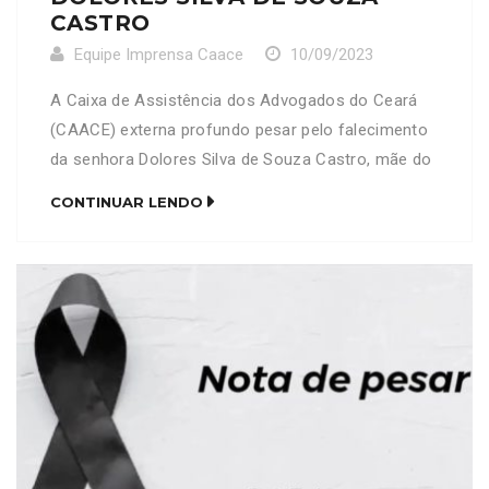
CASTRO
Equipe Imprensa Caace
10/09/2023
A Caixa de Assistência dos Advogados do Ceará
(CAACE) externa profundo pesar pelo falecimento
da senhora Dolores Silva de Souza Castro, mãe do
ilustríssimo advogado Wantuil de Castro Junior
CONTINUAR LENDO
(OAB-CE 10.165). Neste momento de grande
tristeza, a CAACE se solidariza e emite votos de
pesar aos familiares e amigos enlutados com sua
partida.