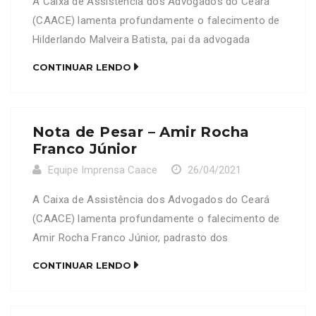
A Caixa de Assistência dos Advogados do Ceará
(CAACE) lamenta profundamente o falecimento de
Hilderlando Malveira Batista, pai da advogada
Gabriela de Lima Batista, OAB/CE 29.499. Neste
CONTINUAR LENDO
Momento de dor, a CAACE se solidariza com a
família e amigos enlutados.
Nota de Pesar – Amir Rocha
Franco Júnior
Equipe Imprensa Caace
26/04/2021
A Caixa de Assistência dos Advogados do Ceará
(CAACE) lamenta profundamente o falecimento de
Amir Rocha Franco Júnior, padrasto dos
advogados(as) Frederico Afrânio Cysne Santa Cruz
CONTINUAR LENDO
Marques, OAB/CE 21.698, Ilana Cysne Santa Cruz
Marques, OAB/CE 12.755 e Ana Sylvia Crivellaro
Marques, OAB/CE 21.388. Neste Momento de dor, a