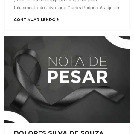
falecimento do advogado Carlos Rodrigo Araújo da
Silva (OAB/CE 30.213). Neste momento de dor e
CONTINUAR LENDO
despedida, a CAACE se solidariza com seus
familiares, amigos e colegas de profissão,
desejando que encontrem conforto, força e
serenidade para enfrentar esta irreparável perda.
Que sua […]
DOLORES SILVA DE SOUZA