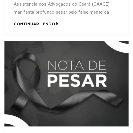
Assistência dos Advogados do Ceará (CAACE)
manifesta profundo pesar pelo falecimento da
senhora Fátima Pires Rebouças, mãe do advogado
CONTINUAR LENDO
Francisco David Pires Rebouças (OAB/CE 16.910).
Neste momento de imensa dor, a CAACE se
solidariza com familiares, amigos e colegas de
profissão, expressando seus mais sinceros […]