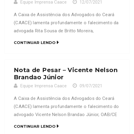
Equipe Imprensa Caace
12/07/2021
A Caixa de Assistência dos Advogados do Ceará
(CAACE) lamenta profundamente o falecimento da
advogada Rita Sousa de Britto Moreira,
OAB/CE16.905. Neste Momento de dor, a CAACE se
CONTINUAR LENDO
solidariza com a família e amigos enlutados.
Nota de Pesar – Vicente Nelson
Brandao Júnior
Equipe Imprensa Caace
09/07/2021
A Caixa de Assistência dos Advogados do Ceará
(CAACE) lamenta profundamente o falecimento do
advogado Vicente Nelson Brandao Júnior, OAB/CE
9962, pai do advogado Gabriel Machado Brandão,
CONTINUAR LENDO
OAB/CE 33914. Neste Momento de dor, a CAACE