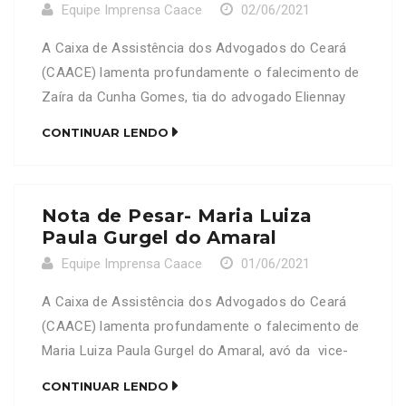
Equipe Imprensa Caace
02/06/2021
A Caixa de Assistência dos Advogados do Ceará
(CAACE) lamenta profundamente o falecimento de
Zaíra da Cunha Gomes, tia do advogado Eliennay
Gomes Alves (OAB/CE 30.314) e mãe das
CONTINUAR LENDO
advogadas Jamille da Cunha Gomes (OAB/CE
12.489) e Claudia da Cunha Gomes Doria (OAB/CE
20.556). A CAACE presta solidariedade aos amigos
Nota de Pesar- Maria Luiza
e familiares por esta irreparável […]
Paula Gurgel do Amaral
Equipe Imprensa Caace
01/06/2021
A Caixa de Assistência dos Advogados do Ceará
(CAACE) lamenta profundamente o falecimento de
Maria Luiza Paula Gurgel do Amaral, avó da vice-
presidente da CAACE Lara Gurgel do Amaral Duarte
CONTINUAR LENDO
Vieira, OAB/CE 24606, do conselheiro federal