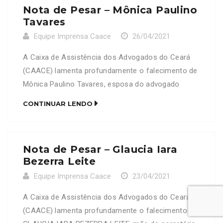
Nota de Pesar – Mônica Paulino
CAACE se solidariza com a família e […]
Tavares
Equipe Imprensa Caace
26/04/2021
A Caixa de Assistência dos Advogados do Ceará
(CAACE) lamenta profundamente o falecimento de
Mônica Paulino Tavares, esposa do advogado
Gustavo Augusto Pereira Dias (OAB/CE 40419).
CONTINUAR LENDO
Neste Momento de dor, a CAACE se solidariza com
a família e amigos enlutados.
Nota de Pesar – Glaucia Iara
Bezerra Leite
Equipe Imprensa Caace
23/04/2021
A Caixa de Assistência dos Advogados do Ceará
(CAACE) lamenta profundamente o falecimento de