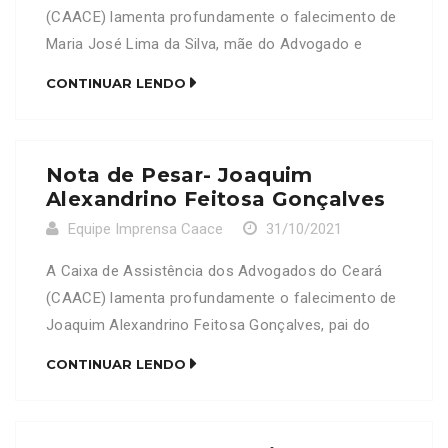
(CAACE) lamenta profundamente o falecimento de
Maria José Lima da Silva, mãe do Advogado e
Conselheiro da OAB/CE, Amaro Lima da Silva,
CONTINUAR LENDO
OAB/CE 28296. Neste Momento de dor, a CAACE
se solidariza com a família e amigos enlutados.
Nota de Pesar- Joaquim
Alexandrino Feitosa Gonçalves
Equipe Imprensa Caace
31/10/2021
A Caixa de Assistência dos Advogados do Ceará
(CAACE) lamenta profundamente o falecimento de
Joaquim Alexandrino Feitosa Gonçalves, pai do
advogado, Alexandre Marques Feitosa Gonçalves,
CONTINUAR LENDO
OAB/CE 15244 Neste Momento de dor, a CAACE se
solidariza com a família e amigos enlutados.