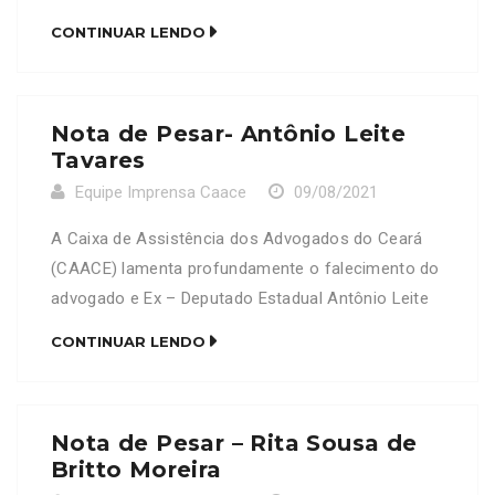
da advogada Mônica Barbosa de Martins Mello,
CONTINUAR LENDO
OAB/CE 11622 e do advogado Antônio Carlos de
Martins Mello Filho Neste Momento de dor, a
CAACE se solidariza com a família e amigos
Nota de Pesar- Antônio Leite
enlutados.
Tavares
Equipe Imprensa Caace
09/08/2021
A Caixa de Assistência dos Advogados do Ceará
(CAACE) lamenta profundamente o falecimento do
advogado e Ex – Deputado Estadual Antônio Leite
Tavares , OAB/CE 1838. Neste Momento de dor, a
CONTINUAR LENDO
CAACE se solidariza com a família e amigos
enlutados.
Nota de Pesar – Rita Sousa de
Britto Moreira