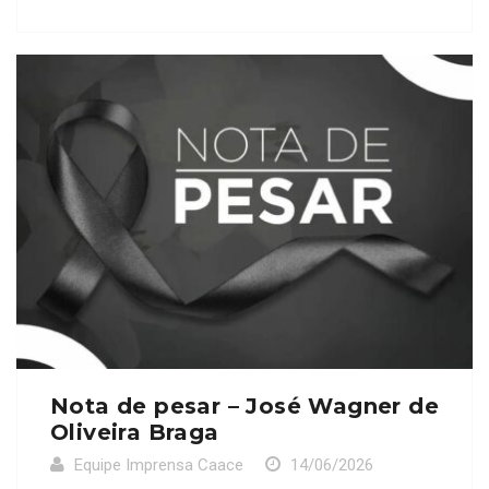
Coelho (OAB/CE 26015). Neste momento de
tristeza, a CAACE se solidariza com familiares,
amigos e colegas de profissão, expressando seus
mais sinceros sentimentos e desejando conforto e
serenidade […]
Nota de pesar – José Wagner de
Oliveira Braga
Equipe Imprensa Caace
14/06/2026