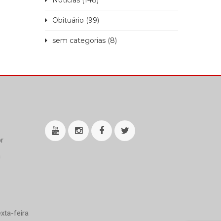
Notícias (148)
Obituário (99)
sem categorias (8)
r
a
xta-feira