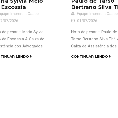
ria Sylvia Melo
Paulo de Tarso
 Escossia
Bertrano Silva 
quipe Imprensa Caace
Equipe Imprensa Caace
27/07/2026
01/07/2026
 de pesar – Maria Sylvia
Nota de pesar – Paulo de
 da Escossia A Caixa de
Tarso Bertrano Silva Thé 
istência dos Advogados
Caixa de Assistência dos
Ceará (CAACE) manifesta
Advogados do Ceará
TINUAR LENDO
CONTINUAR LENDO
undo pesar pelo
(CAACE) manifesta prof
cimento da senhora Maria
pesar pelo falecimento d
ia Melo da Escossia, mãe
advogado Paulo de Tarso
advogado Fernando Melo
Bertrano Silva Thé (OAB/
scóssia (OAB/CE 6569).
16518). Neste momento 
te momento de imensa
tristeza, a CAACE se
 a CAACE se solidariza
solidariza com familiares,
familiares, amigos e
amigos e colegas de
gas de profissão, […]
profissão, expressando s