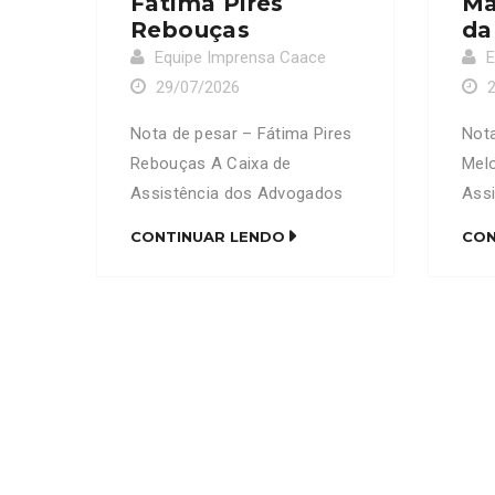
Fátima Pires
Ma
Rebouças
da
Equipe Imprensa Caace
E
29/07/2026
Nota de pesar – Fátima Pires
Nota
Rebouças A Caixa de
Melo
Assistência dos Advogados
Ass
do Ceará (CAACE) manifesta
do 
CONTINUAR LENDO
CON
profundo pesar pelo
prof
falecimento da senhora
fale
Fátima Pires Rebouças, mãe
Sylv
do advogado Francisco David
do 
Pires Rebouças (OAB/CE
da E
16.910). Neste momento de
Nes
imensa dor, a CAACE se
dor,
solidariza com familiares,
com 
amigos e colegas de
cole