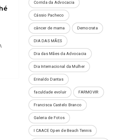
Corrida da Advocacia
Thé
Cássio Pacheco
câncer de mama
Democrata
DIA DAS MÃES
A
Dia das Mães da Advocacia
Dia Internacional da Mulher
undo
Erinaldo Dantas
o
faculdade evoluir
FARMOVIR
CE
de
Francisca Castelo Branco
Galeria de Fotos
I CAACE Open de Beach Tennis
eus