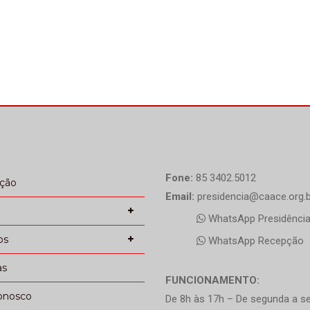
Fone:
85 3402.5012
ação
Email:
presidencia@caace.org.b
WhatsApp Presidênci
os
WhatsApp Recepção
as
FUNCIONAMENTO:
onosco
De 8h às 17h – De segunda a se