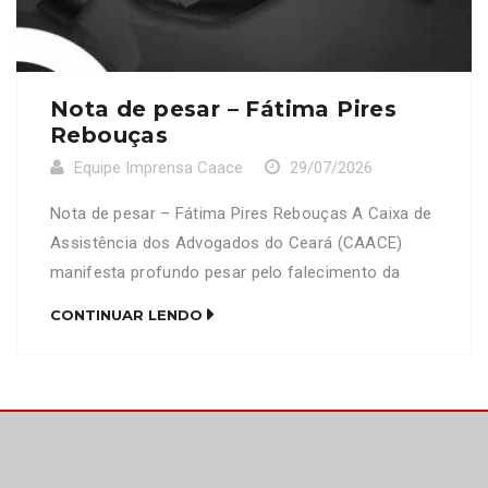
Nota de pesar – Fátima Pires
Rebouças
Equipe Imprensa Caace
29/07/2026
Nota de pesar – Fátima Pires Rebouças A Caixa de
Assistência dos Advogados do Ceará (CAACE)
manifesta profundo pesar pelo falecimento da
senhora Fátima Pires Rebouças, mãe do advogado
CONTINUAR LENDO
Francisco David Pires Rebouças (OAB/CE 16.910).
Neste momento de imensa dor, a CAACE se
solidariza com familiares, amigos e colegas de
profissão, expressando seus mais sinceros […]