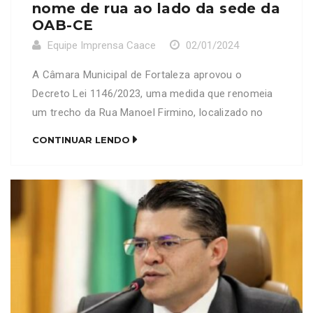
nome de rua ao lado da sede da
OAB-CE
Equipe Imprensa Caace
02/01/2024
A Câmara Municipal de Fortaleza aprovou o
Decreto Lei 1146/2023, uma medida que renomeia
um trecho da Rua Manoel Firmino, localizado no
bairro Guararapes, para Rua Valdetário Monteiro
CONTINUAR LENDO
Chaves. O projeto de lei, apresentado pelo vereador
Pedro Matos, foi submetido ao plenário após uma
audiência pública que discutiu a mudança. O
homenageado é pai do […]