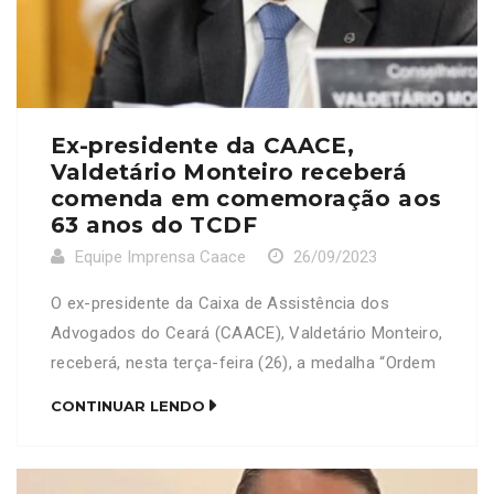
Ex-presidente da CAACE,
Valdetário Monteiro receberá
comenda em comemoração aos
63 anos do TCDF
Equipe Imprensa Caace
26/09/2023
O ex-presidente da Caixa de Assistência dos
Advogados do Ceará (CAACE), Valdetário Monteiro,
receberá, nesta terça-feira (26), a medalha “Ordem
do Mérito de Contas Ruy Barbosa”, no grau “Grande
CONTINUAR LENDO
Oficial”. A comenda, concedida pelo Tribunal de
Contas do Distrito Federal (TCDF), é outorgada a
personalidades que, no exercício de suas