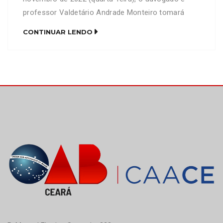
professor Valdetário Andrade Monteiro tomará
posse na Cadeira de número 46 da Academia
CONTINUAR LENDO
Brasileira de Direito – ABD, cujo patrono será o
saudoso jurista Paulo Bonavides. O comunicado de
escolha de Valdetário Monteiro para a Academia
veio por oficio […]