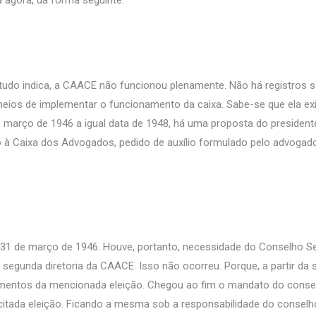
ia agora, da forma seguinte:
udo indica, a CAACE não funcionou plenamente. Não há registros 
 meios de implementar o funcionamento da caixa. Sabe-se que ela exi
 março de 1946 a igual data de 1948, há uma proposta do president
o à Caixa dos Advogados, pedido de auxílio formulado pelo advogad
 31 de março de 1946. Houve, portanto, necessidade do Conselho Se
a segunda diretoria da CAACE. Isso não ocorreu. Porque, a partir da
diamentos da mencionada eleição. Chegou ao fim o mandato do conse
citada eleição. Ficando a mesma sob a responsabilidade do conselh