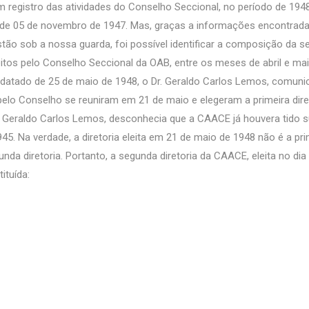
registro das atividades do Conselho Seccional, no período de 1948
o de 05 de novembro de 1947. Mas, graças a informações encontrad
estão sob a nossa guarda, foi possível identificar a composição da 
itos pelo Conselho Seccional da OAB, entre os meses de abril e ma
 datado de 25 de maio de 1948, o Dr. Geraldo Carlos Lemos, comuni
lo Conselho se reuniram em 21 de maio e elegeram a primeira dire
r. Geraldo Carlos Lemos, desconhecia que a CAACE já houvera tido 
1945. Na verdade, a diretoria eleita em 21 de maio de 1948 não é a pri
nda diretoria. Portanto, a segunda diretoria da CAACE, eleita no dia
ituída: