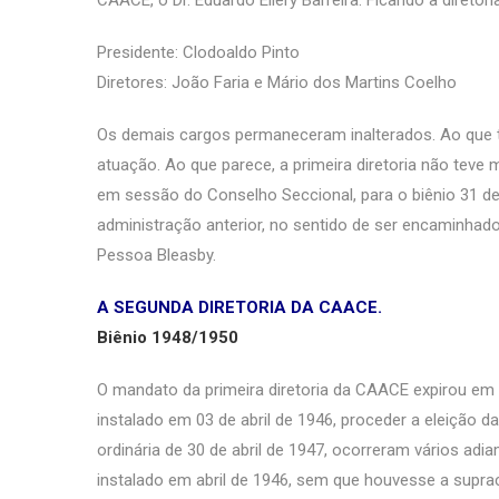
CAACE, o Dr. Eduardo Ellery Barreira. Ficando a diretor
Presidente: Clodoaldo Pinto
Diretores: João Faria e Mário dos Martins Coelho
Os demais cargos permaneceram inalterados. Ao que t
atuação. Ao que parece, a primeira diretoria não teve
em sessão do Conselho Seccional, para o biênio 31 de
administração anterior, no sentido de ser encaminhad
Pessoa Bleasby.
A SEGUNDA DIRETORIA DA CAACE.
Biênio 1948/1950
O mandato da primeira diretoria da CAACE expirou em
instalado em 03 de abril de 1946, proceder a eleição d
ordinária de 30 de abril de 1947, ocorreram vários a
instalado em abril de 1946, sem que houvesse a supra