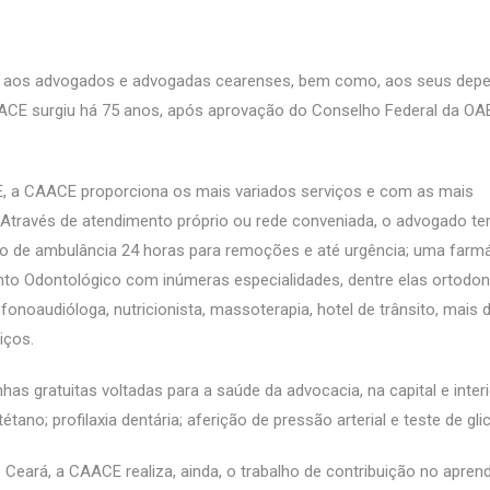
da aos advogados e advogadas cearenses, bem como, aos seus depe
ACE surgiu há 75 anos, após aprovação do Conselho Federal da OAB
E, a CAACE proporciona os mais variados serviços e com as mais
Através de atendimento próprio ou rede conveniada, o advogado t
 de ambulância 24 horas para remoções e até urgência; uma farm
nto Odontológico com inúmeras especialidades, dentre elas ortodon
, fonoaudióloga, nutricionista, massoterapia, hotel de trânsito, mais 
iços.
gratuitas voltadas para a saúde da advocacia, na capital e interi
étano; profilaxia dentária; aferição de pressão arterial e teste de gli
eará, a CAACE realiza, ainda, o trabalho de contribuição no apren