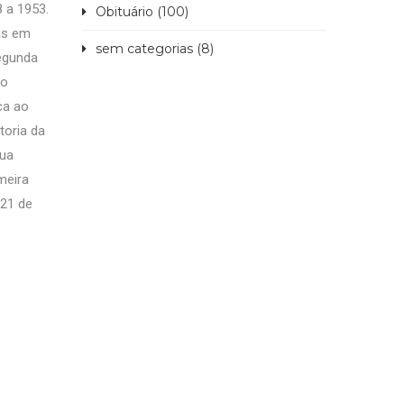
 a 1953.
Obituário (100)
as em
sem categorias (8)
segunda
io
ca ao
toria da
sua
meira
 21 de