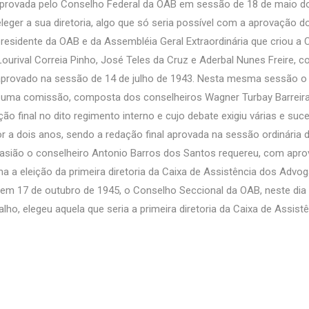
aprovada pelo Conselho Federal da OAB em sessão de 18 de maio
eger a sua diretoria, algo que só seria possível com a aprovação d
o presidente da OAB e da Assembléia Geral Extraordinária que criou a
rival Correia Pinho, José Teles da Cruz e Aderbal Nunes Freire, c
oi aprovado na sessão de 14 de julho de 1943. Nesta mesma sessão o
 uma comissão, composta dos conselheiros Wagner Turbay Barreira
o final no dito regimento interno e cujo debate exigiu várias e suc
r a dois anos, sendo a redação final aprovada na sessão ordinária 
casião o conselheiro Antonio Barros dos Santos requereu, com apr
a a eleição da primeira diretoria da Caixa de Assistência dos Advo
da em 17 de outubro de 1945, o Conselho Seccional da OAB, neste dia
ho, elegeu aquela que seria a primeira diretoria da Caixa de Assist