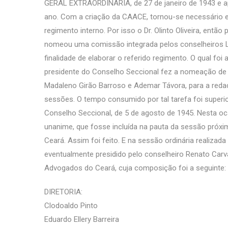
GERAL EXTRAORDINÁRIA, de 27 de janeiro de 1943 e 
ano. Com a criação da CAACE, tornou-se necessário el
regimento interno. Por isso o Dr. Olinto Oliveira, entã
nomeou uma comissão integrada pelos conselheiros Lou
finalidade de elaborar o referido regimento. O qual f
presidente do Conselho Seccional fez a nomeação de
Madaleno Girão Barroso e Ademar Távora, para a redaçã
sessões. O tempo consumido por tal tarefa foi superio
Conselho Seccional, de 5 de agosto de 1945. Nesta o
unanime, que fosse incluída na pauta da sessão próxim
Ceará. Assim foi feito. E na sessão ordinária realiza
eventualmente presidido pelo conselheiro Renato Carval
Advogados do Ceará, cuja composição foi a seguinte:
DIRETORIA:
Clodoaldo Pinto
Eduardo Ellery Barreira