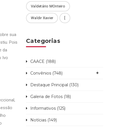
Valdetário MOnteiro
Waldir Xavier
[
sobre sua
Categorias
stiu. Pois
e da
o Ivo
CAACE (188)
Convênios (748)
Destaque Principal (130)
Galeria de Fotos (18)
ccional,
 sessão
Informativos (125)
lho
Notícias (149)
o