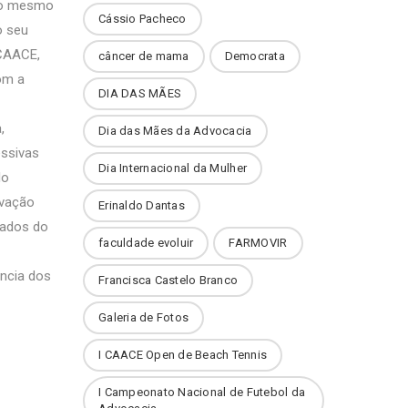
 do mesmo
Cássio Pacheco
o seu
 CAACE,
câncer de mama
Democrata
om a
DIA DAS MÃES
,
Dia das Mães da Advocacia
essivas
Dia Internacional da Mulher
do
ovação
Erinaldo Dantas
gados do
faculdade evoluir
FARMOVIR
ência dos
Francisca Castelo Branco
Galeria de Fotos
I CAACE Open de Beach Tennis
I Campeonato Nacional de Futebol da