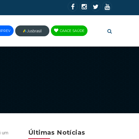
OPREV
CAACE SAÚDE
JUS
BRASIL
Últimas Notícias
i um