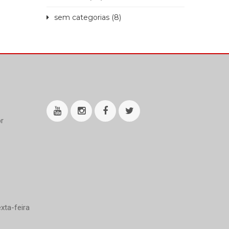
sem categorias (8)
r
xta-feira