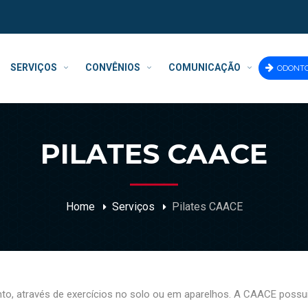
SERVIÇOS
CONVÊNIOS
COMUNICAÇÃO
ODONT
PILATES CAACE
Home
Serviços
Pilates CAACE
nto, através de exercícios no solo ou em aparelhos. A CAACE possu