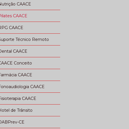
Nutrição CAACE
Pilates CAACE
RPG CAACE
Suporte Técnico Remoto
Dental CAACE
CAACE Conceito
Farmácia CAACE
Fonoaudiologia CAACE
Fisioterapia CAACE
Hotel de Trânsito
OABPrev-CE