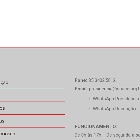
Fone:
85 3402.5012
ação
Email:
presidencia@caace.org.b
WhatsApp Presidência
ços
WhatsApp Recepção
as
FUNCIONAMENTO:
conosco
De 8h às 17h – De segunda a se