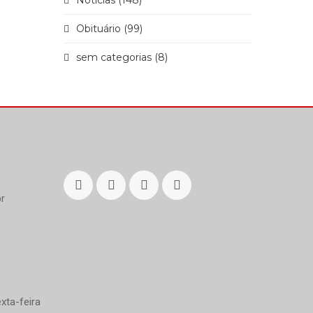
Notícias (148)
Obituário (99)
sem categorias (8)
r
xta-feira