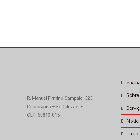
Vacin
Sobre
R. Manuel Firmino Sampaio, 323
Guararapes – Fortaleza/CE
Servi
CEP: 60810-015
Notíci
Fale 