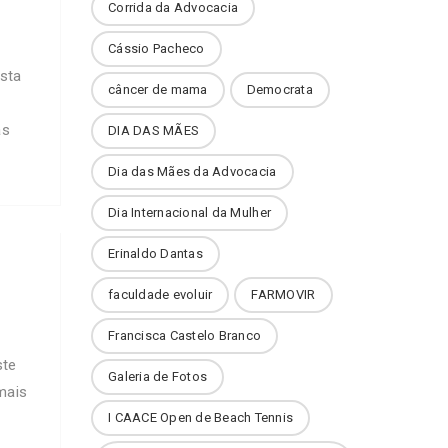
Corrida da Advocacia
Cássio Pacheco
sta
câncer de mama
Democrata
as
DIA DAS MÃES
Dia das Mães da Advocacia
Dia Internacional da Mulher
Erinaldo Dantas
faculdade evoluir
FARMOVIR
Francisca Castelo Branco
ste
Galeria de Fotos
mais
I CAACE Open de Beach Tennis