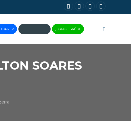
NTOPREV
CAACE SAÚDE
JUS
BRASIL
LTON SOARES
zerra