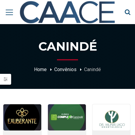
CANINDÉ
Home
Convênios
Canindé