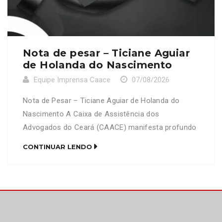
Nota de pesar – Ticiane Aguiar
de Holanda do Nascimento
Equipe Imprensa Caace
07/08/2026
Nota de Pesar – Ticiane Aguiar de Holanda do
Nascimento A Caixa de Assistência dos
Advogados do Ceará (CAACE) manifesta profundo
pesar pelo falecimento da senhora Ticiane Aguiar
CONTINUAR LENDO
de Holanda do Nascimento, mãe do advogado
Francisco Diego Pote de Holanda do Nascimento
(OAB/CE 28278). Neste momento de imensa dor e
tristeza, a CAACE se solidariza […]