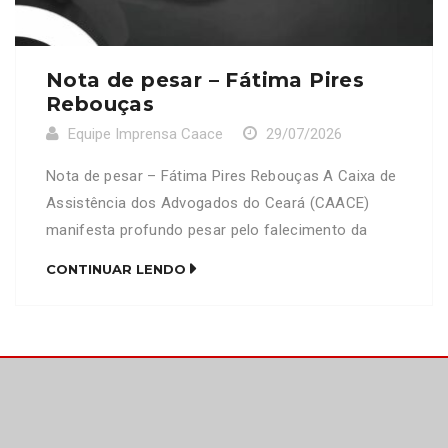
Nota de pesar – Fátima Pires
Rebouças
Equipe Imprensa Caace
29/07/2026
Nota de pesar – Fátima Pires Rebouças A Caixa de
Assistência dos Advogados do Ceará (CAACE)
manifesta profundo pesar pelo falecimento da
senhora Fátima Pires Rebouças, mãe do advogado
CONTINUAR LENDO
Francisco David Pires Rebouças (OAB/CE 16.910).
Neste momento de imensa dor, a CAACE se
solidariza com familiares, amigos e colegas de
profissão, expressando seus mais sinceros […]