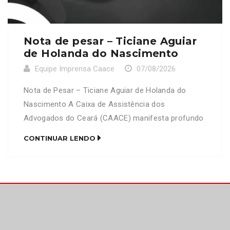
Nota de pesar – Ticiane Aguiar
de Holanda do Nascimento
Equipe Imprensa Caace
07/08/2026
Nota de Pesar – Ticiane Aguiar de Holanda do
Nascimento A Caixa de Assistência dos
Advogados do Ceará (CAACE) manifesta profundo
pesar pelo falecimento da senhora Ticiane Aguiar
CONTINUAR LENDO
de Holanda do Nascimento, mãe do advogado
Francisco Diego Pote de Holanda do Nascimento
(OAB/CE 28278). Neste momento de imensa dor e
tristeza, a CAACE se solidariza […]