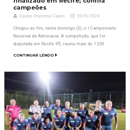
finalizado em Recife; confira
campeões
Equipe Imprensa Caace
03/06/2024
Chegou ao fim, neste domingo (2), o I Campeonato
Nacional da Advocacia. A competição, que foi
disputada em Recife-PE, reuniu mais de 1.200
advogados e advogadas de todo o Brasil e dividiu-
CONTINUAR LENDO
se nas categorias: Livre, Master, Senior e
Supermaster – todos no masculino – e Futebol
Feminino. A delegação cearense participou com as
categorias Sênior […]