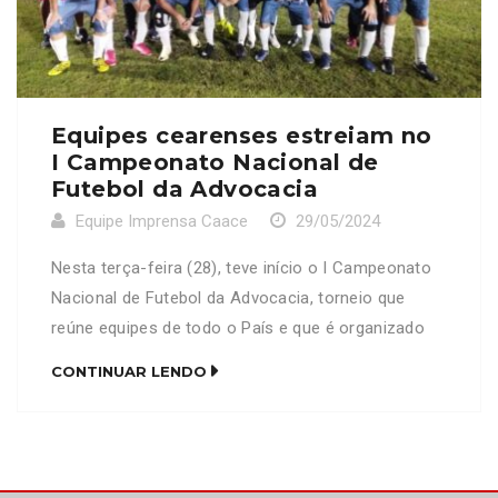
Equipes cearenses estreiam no
I Campeonato Nacional de
Futebol da Advocacia
Equipe Imprensa Caace
29/05/2024
Nesta terça-feira (28), teve início o I Campeonato
Nacional de Futebol da Advocacia, torneio que
reúne equipes de todo o País e que é organizado
pela CONCAD. Representando o Ceará estão as
CONTINUAR LENDO
equipes de futebol society masculina (categoria
senior), além da equipe feminina (categoria única).
O time masculino estreou enfrentando de cara uma
pedreira, a […]