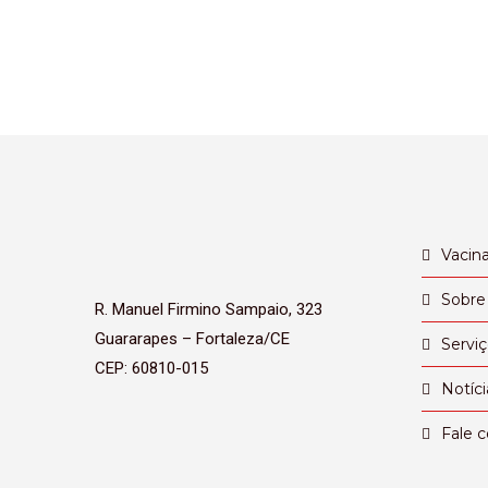
Vacin
Sobre
R. Manuel Firmino Sampaio, 323
Guararapes – Fortaleza/CE
Servi
CEP: 60810-015
Notíci
Fale 