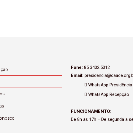
Fone:
85 3402.5012
ação
Email:
presidencia@caace.org.b
WhatsApp Presidência
ços
WhatsApp Recepção
as
FUNCIONAMENTO:
conosco
De 8h às 17h – De segunda a se