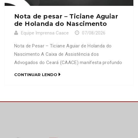
Nota de pesar – Ticiane Aguiar
de Holanda do Nascimento
Equipe Imprensa Caace
07/08/2026
Nota de Pesar – Ticiane Aguiar de Holanda do
Nascimento A Caixa de Assistência dos
Advogados do Ceará (CAACE) manifesta profundo
pesar pelo falecimento da senhora Ticiane Aguiar
CONTINUAR LENDO
de Holanda do Nascimento, mãe do advogado
Francisco Diego Pote de Holanda do Nascimento
(OAB/CE 28278). Neste momento de imensa dor e
tristeza, a CAACE se solidariza […]