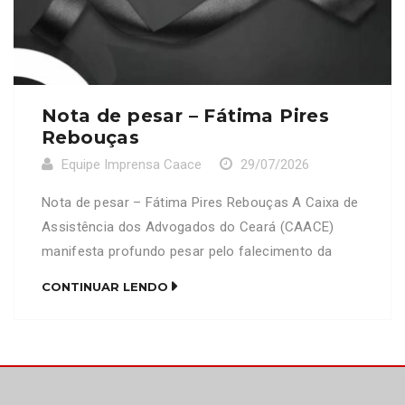
Nota de pesar – Fátima Pires
Rebouças
Equipe Imprensa Caace
29/07/2026
Nota de pesar – Fátima Pires Rebouças A Caixa de
Assistência dos Advogados do Ceará (CAACE)
manifesta profundo pesar pelo falecimento da
senhora Fátima Pires Rebouças, mãe do advogado
CONTINUAR LENDO
Francisco David Pires Rebouças (OAB/CE 16.910).
Neste momento de imensa dor, a CAACE se
solidariza com familiares, amigos e colegas de
profissão, expressando seus mais sinceros […]