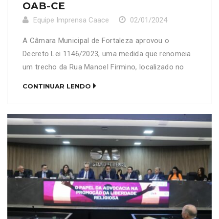
OAB-CE
Equipe Imprensa Caace
02/01/2024
A Câmara Municipal de Fortaleza aprovou o
Decreto Lei 1146/2023, uma medida que renomeia
um trecho da Rua Manoel Firmino, localizado no
bairro Guararapes, para Rua Valdetário Monteiro
CONTINUAR LENDO
Chaves. O projeto de lei, apresentado pelo vereador
Pedro Matos, foi submetido ao plenário após uma
audiência pública que discutiu a mudança. O
homenageado é pai do […]