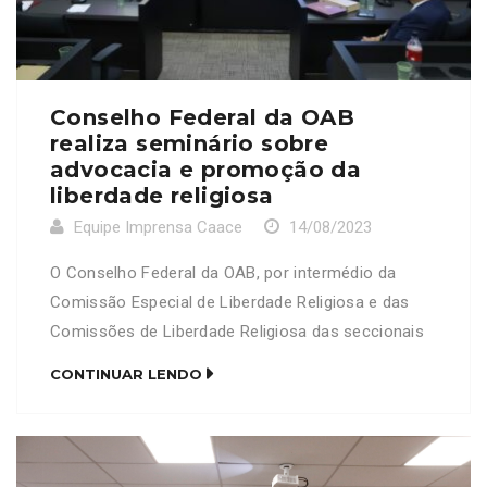
Conselho Federal da OAB
realiza seminário sobre
advocacia e promoção da
liberdade religiosa
Equipe Imprensa Caace
14/08/2023
O Conselho Federal da OAB, por intermédio da
Comissão Especial de Liberdade Religiosa e das
Comissões de Liberdade Religiosa das seccionais
do Piauí, de Pernambuco, do Paraná, de São Paulo
CONTINUAR LENDO
e da Bahia; e a J. Reuben Clark Law Society
(JRCLS) promoveram nesta sexta-feira (11/8) o
evento “O Papel da Advocacia na Promoção da
Liberdade […]