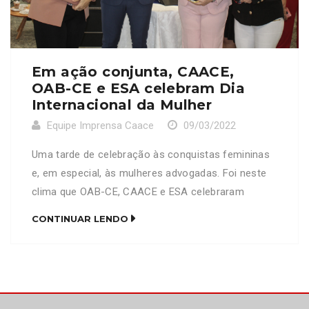
Em ação conjunta, CAACE,
OAB-CE e ESA celebram Dia
Internacional da Mulher
Equipe Imprensa Caace
09/03/2022
Uma tarde de celebração às conquistas femininas
e, em especial, às mulheres advogadas. Foi neste
clima que OAB-CE, CAACE e ESA celebraram
conjuntamente o Dia Internacional da Mulher. O
CONTINUAR LENDO
evento, realizado na sede da OAB-CE, contou com
advogados, advogadas e também com gestores
das 3 instituições. “Um dia de celebração, mas,
acima de tudo, um […]