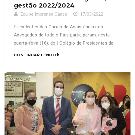
gestão 2022/2024
Equipe Imprensa Caace
17/03/2022
Presidentes das Caixas de Assistência dos
Advogados de todo o País participaram, nesta
quarta-feira (16), do I Colégio de Presidentes de
Caixas de Assistência dos Advogados, gestão
CONTINUAR LENDO
2022/2024, ocorrido em Brasília-DF. Dentre os
representantes dos gestores Caixistas, esteve o
presidente da CAACE, Lucas Asfor. Asfor, que
também participou da cerimônia de posse do novo
Conselho […]