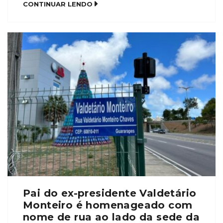
CONTINUAR LENDO
evento marca as celebrações pelo 80º aniversário
de falecimento de um dos maiores expoentes do
direito brasileiro. Além de Clóvis, os restos mortais
de sua […]
Pai do ex-presidente Valdetário
Monteiro é homenageado com
nome de rua ao lado da sede da