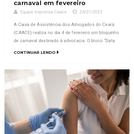
carnaval em fevereiro
Equipe Imprensa Caace
24/01/2023
A Caixa de Assistência dos Advogados do Ceará
(CAACE) realiza no dia 4 de fevereiro um bloquinho
de carnaval destinado à advocacia. O bloco “Data
Venia, Vossa Excelência!” acontece a partir das
CONTINUAR LENDO
16h no Seu Dedé Botequim e traz quatro atrações.
Raphael Alencar, Larissa Leite, Léo Frenessy
comandam a festa, que ainda terá a charanga […]