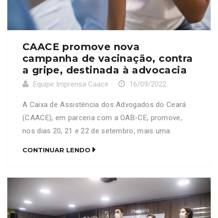
CAACE promove nova
campanha de vacinação, contra
a gripe, destinada à advocacia
Equipe Imprensa Caace
16/09/2022
A Caixa de Assistência dos Advogados do Ceará
(CAACE), em parceria com a OAB-CE, promove,
nos dias 20, 21 e 22 de setembro, mais uma
campanha de vacinação contra a gripe, tendo
CONTINUAR LENDO
como público-alvo a advocacia e dependentes. A
imunização, que ocorrerá APENAS NA SEDE DA
OAB-CE, no bairro Guararapes, não necessita de
agendamento e […]