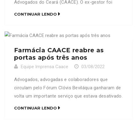
Advogados do Ceará (CAACE). O ex-gestor foi
nomeado diretor da Agência Nacional de
CONTINUAR LENDO
Transportes Terrestres (ANTT), e segue para
Brasília, para o novo desafio. Em seu lugar, assume
o vice-presidente da Instituição, Waldir Xavier. A
transferência oficial de cargos aconteceu na […]
Farmácia CAACE reabre as
portas após três anos
Equipe Imprensa Caace
03/08/2022
Advogados, advogadas e colaboradores que
circulam pelo Fórum Clóvis Beviláqua ganharam de
volta um importante serviço que estava desativado.
A Farmácia CAACE, estabelecimento que vende
CONTINUAR LENDO
produtos e medicamentos a preço de custo para a
advocacia reabriu suas portas na manhã desta
quarta-feira (3). Uma cerimônia simples foi