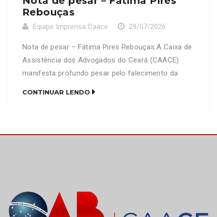
Nota de pesar – Fátima Pires
Rebouças
Equipe Imprensa Caace
29/07/2026
Nota de pesar – Fátima Pires Rebouças A Caixa de
Assistência dos Advogados do Ceará (CAACE)
manifesta profundo pesar pelo falecimento da
senhora Fátima Pires Rebouças, mãe do advogado
CONTINUAR LENDO
Francisco David Pires Rebouças (OAB/CE 16.910).
Neste momento de imensa dor, a CAACE se
solidariza com familiares, amigos e colegas de
profissão, expressando seus mais sinceros […]