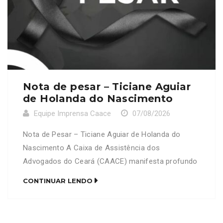
Nota de pesar – Ticiane Aguiar
de Holanda do Nascimento
Equipe Imprensa Caace
07/08/2026
Nota de Pesar – Ticiane Aguiar de Holanda do
Nascimento A Caixa de Assistência dos
Advogados do Ceará (CAACE) manifesta profundo
pesar pelo falecimento da senhora Ticiane Aguiar
CONTINUAR LENDO
de Holanda do Nascimento, mãe do advogado
Francisco Diego Pote de Holanda do Nascimento
(OAB/CE 28278). Neste momento de imensa dor e