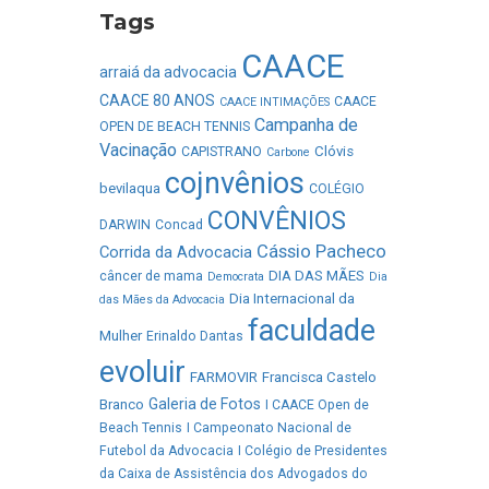
Tags
CAACE
arraiá da advocacia
CAACE 80 ANOS
CAACE
CAACE INTIMAÇÕES
Campanha de
OPEN DE BEACH TENNIS
Vacinação
Clóvis
CAPISTRANO
Carbone
cojnvênios
bevilaqua
COLÉGIO
CONVÊNIOS
DARWIN
Concad
Cássio Pacheco
Corrida da Advocacia
DIA DAS MÃES
câncer de mama
Democrata
Dia
Dia Internacional da
das Mães da Advocacia
faculdade
Mulher
Erinaldo Dantas
evoluir
FARMOVIR
Francisca Castelo
Galeria de Fotos
Branco
I CAACE Open de
Beach Tennis
I Campeonato Nacional de
Futebol da Advocacia
I Colégio de Presidentes
da Caixa de Assistência dos Advogados do