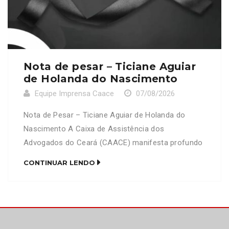
Nota de pesar – Ticiane Aguiar
de Holanda do Nascimento
Equipe Imprensa Caace
07/08/2026
Nota de Pesar – Ticiane Aguiar de Holanda do
Nascimento A Caixa de Assistência dos
Advogados do Ceará (CAACE) manifesta profundo
pesar pelo falecimento da senhora Ticiane Aguiar
CONTINUAR LENDO
de Holanda do Nascimento, mãe do advogado
Francisco Diego Pote de Holanda do Nascimento
(OAB/CE 28278). Neste momento de imensa dor e
tristeza, a CAACE se solidariza […]