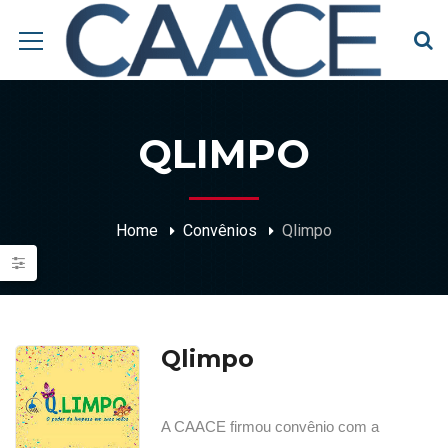
QLIMPO
Home
Convênios
Qlimpo
Qlimpo
A CAACE firmou convênio com a