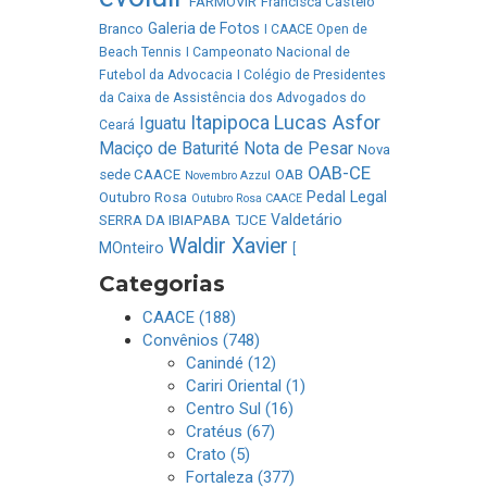
FARMOVIR
Francisca Castelo
Galeria de Fotos
Branco
I CAACE Open de
Beach Tennis
I Campeonato Nacional de
Futebol da Advocacia
I Colégio de Presidentes
da Caixa de Assistência dos Advogados do
Lucas Asfor
Itapipoca
Iguatu
Ceará
Maciço de Baturité
Nota de Pesar
Nova
OAB-CE
sede CAACE
OAB
Novembro Azzul
Pedal Legal
Outubro Rosa
Outubro Rosa CAACE
Valdetário
SERRA DA IBIAPABA
TJCE
Waldir Xavier
MOnteiro
[
Categorias
CAACE (188)
Convênios (748)
Canindé (12)
Cariri Oriental (1)
Centro Sul (16)
Cratéus (67)
Crato (5)
Fortaleza (377)