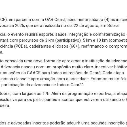
E), em parceria com a OAB Ceará, abriu neste sábado (4) as inscr
vocacia 2026, que será realizada no dia 22 de agosto, em Sobral.
ia, o evento reunirá esporte, saúde, integração e confraternizaçã
ará com percursos de 3 km (participativo), 5 km e 10 km (competit
ciência (PCDs), cadeirantes e idosos (60+), reafirmando o compro
a.
to consolida uma nova forma de aproximar a instituição da advoca
a Advocacia nasceu com um propósito muito claro: incentivar hábito
evar as ações da CAACE para todas as regiões do Ceará. Cada etapa
a nossa classe e aproximação com a sociedade. Estamos muito fel
 participação da advocacia de todo o Ceará”.
Sobral, com largada às 17h. Além da programação esportiva, a etap
clusiva para os participantes inscritos que estiverem utilizando o ki
seira.
gados e advogadas inscritos poderão adquirir uma segunda inscrição 