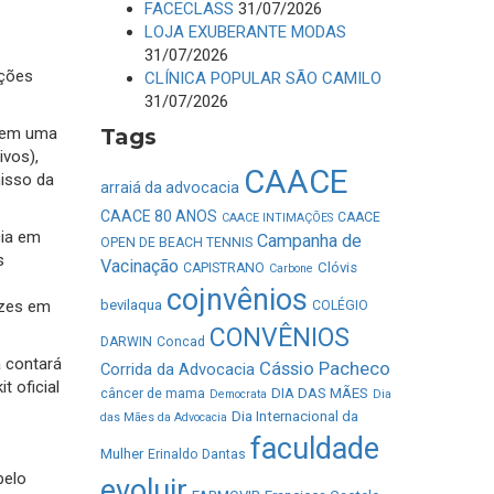
FACECLASS
31/07/2026
LOJA EXUBERANTE MODAS
31/07/2026
ições
CLÍNICA POPULAR SÃO CAMILO
31/07/2026
o em uma
Tags
ivos),
CAACE
misso da
arraiá da advocacia
CAACE 80 ANOS
CAACE
CAACE INTIMAÇÕES
cia em
Campanha de
OPEN DE BEACH TENNIS
s
Vacinação
Clóvis
CAPISTRANO
Carbone
cojnvênios
izes em
bevilaqua
COLÉGIO
CONVÊNIOS
DARWIN
Concad
a contará
Cássio Pacheco
Corrida da Advocacia
t oficial
DIA DAS MÃES
câncer de mama
Democrata
Dia
Dia Internacional da
das Mães da Advocacia
faculdade
Mulher
Erinaldo Dantas
pelo
evoluir