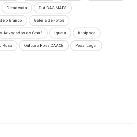
Democrata
DIA DAS MÃES
stelo Branco
Galeria de Fotos
dos Advogados do Ceará
Iguatu
Itapipoca
o Rosa
Outubro Rosa CAACE
Pedal Legal