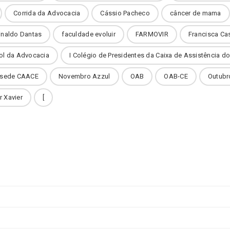
Corrida da Advocacia
Cássio Pacheco
câncer de mama
inaldo Dantas
faculdade evoluir
FARMOVIR
Francisca Ca
ol da Advocacia
I Colégio de Presidentes da Caixa de Assistência 
 sede CAACE
Novembro Azzul
OAB
OAB-CE
Outubr
r Xavier
[