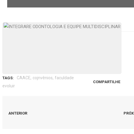
,
,
CAACE
cojnvênios
faculdade
TAGS:
COMPARTILHE
evoluir
ANTERIOR
PRÓX