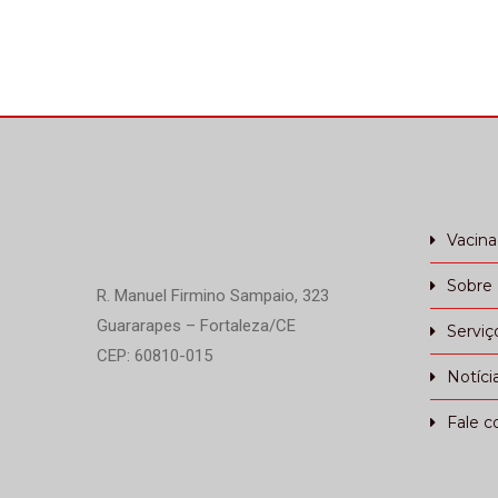
Vacin
Sobre
R. Manuel Firmino Sampaio, 323
Guararapes – Fortaleza/CE
Serviç
CEP: 60810-015
Notíci
Fale c