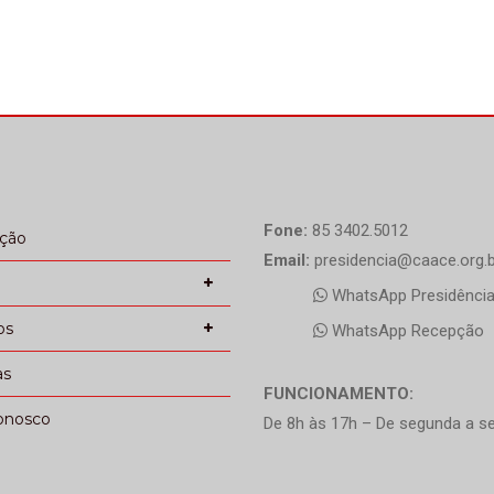
Fone:
85 3402.5012
ação
Email:
presidencia@caace.org.b
WhatsApp Presidênci
os
WhatsApp Recepção
as
FUNCIONAMENTO:
onosco
De 8h às 17h – De segunda a se