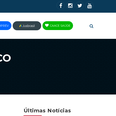
OPREV
CAACE SAÚDE
JUS
BRASIL
CO
Últimas Notícias