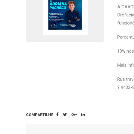
A CAACE
Orofaci
funcioná
Percentu
10% nos
Mais in
Rua tra
9 9432-
COMPARTILHE