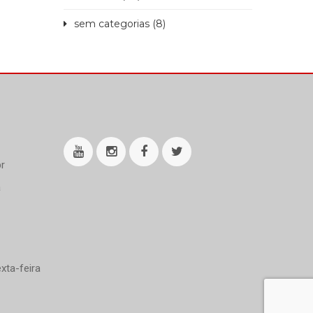
sem categorias (8)
r
a
xta-feira