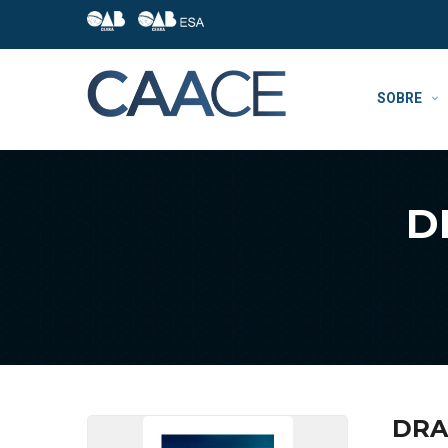
SOBRE
D
DRA