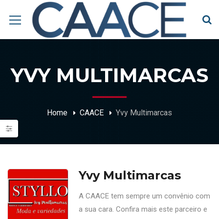
YVY MULTIMARCAS
Home
CAACE
Yvy Multimarcas
Yvy Multimarcas
A CAACE tem sempre um convênio com
a sua cara. Confira mais este parceiro e