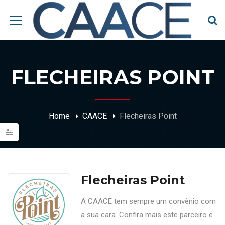
FLECHEIRAS POINT
Home
CAACE
Flecheiras Point
Flecheiras Point
A CAACE tem sempre um convênio com
a sua cara. Confira mais este parceiro e