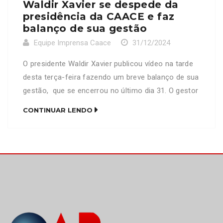
Waldir Xavier se despede da
presidência da CAACE e faz
balanço de sua gestão
Equipe Imprensa Caace
31/12/2024
O presidente Waldir Xavier publicou vídeo na tarde
desta terça-feira fazendo um breve balanço de sua
gestão, que se encerrou no último dia 31. O gestor
falou dos avanços conquistados pela Caixa de
CONTINUAR LENDO
Assistência durante o último biênio e também
aproveitou para desejar boa sorte ao seu sucessor,
Cássio Felipe, que toma posse oficialmente do […]