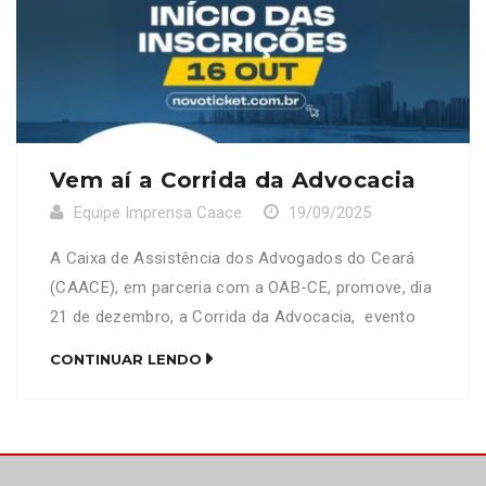
Vem aí a Corrida da Advocacia
Equipe Imprensa Caace
19/09/2025
A Caixa de Assistência dos Advogados do Ceará
(CAACE), em parceria com a OAB-CE, promove, dia
21 de dezembro, a Corrida da Advocacia, evento
que celebra as conquistas da categoria no ano de
CONTINUAR LENDO
2025 e marca o início do período de recesso da
Instituição. As inscrições para a prova terão início
dia 16 de setembro […]