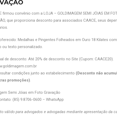
VAÇÃO
 firmou convênio com a LOJA – GOLDIMAGEM SEMI JÓIAS EM FO
O, que proporciona desconto para associados CAACE, seus depen
rios.
oferecido: Medalhas e Pingentes Folheados em Ouro 18 Kilates com
 ou texto personalizado.
ual de desconto: Até 20% de desconto no Site (Cupom: CAACE20).
.goldimagem.com.br
sultar condições junto ao estabelecimento
(Desconto não acumul
tras promoções)
.
gem Semi Jóias em Foto Gravação
ontato: (85) 9.8706-0600 – WhatsApp
o válido para advogados e advogadas mediante apresentação da ca