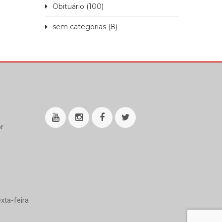
Obituário (100)
sem categorias (8)
r
a
xta-feira