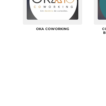
OKA COWORKING
C
B