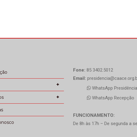
Fone:
85 3402.5012
ação
Email:
presidencia@caace.org.b
WhatsApp Presidênci
os
WhatsApp Recepção
as
FUNCIONAMENTO:
onosco
De 8h às 17h – De segunda a se