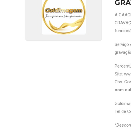
GRA
A CAACE
GRAVAÇÃ
funcioná
Serviço 
gravação
Percent
Site:
www
Obs: Con
com ou
Goldima
Tel de C
*Descont