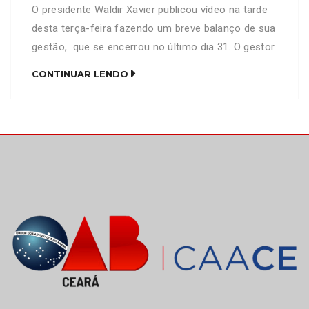
O presidente Waldir Xavier publicou vídeo na tarde
desta terça-feira fazendo um breve balanço de sua
gestão, que se encerrou no último dia 31. O gestor
falou dos avanços conquistados pela Caixa de
CONTINUAR LENDO
Assistência durante o último biênio e também
aproveitou para desejar boa sorte ao seu sucessor,
Cássio Felipe, que toma posse oficialmente do […]