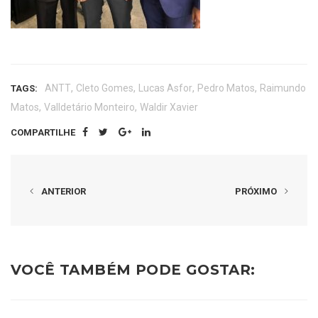
,
,
,
,
ANTT
Cleto Gomes
Lucas Asfor
Pedro Matos
Raimundo
TAGS:
,
,
Matos
Valldetário Monteiro
Waldir Xavier
COMPARTILHE
ANTERIOR
PRÓXIMO
VOCÊ TAMBÉM PODE GOSTAR: