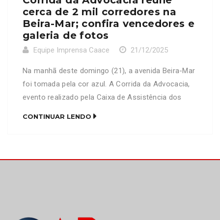
Corrida da Advocacia reúne
cerca de 2 mil corredores na
Beira-Mar; confira vencedores e
galeria de fotos
Equipe Imprensa Caace
21/12/2025
Na manhã deste domingo (21), a avenida Beira-Mar
foi tomada pela cor azul. A Corrida da Advocacia,
evento realizado pela Caixa de Assistência dos
Advogados do Ceará (CAACE), em parceria com a
CONTINUAR LENDO
OAB-CE, contou com mais de 2 mil corredores,
divididos em 5 categorias e 3 percursos. A prova,
iniciada nas proximidades do Náutico Atlético […]