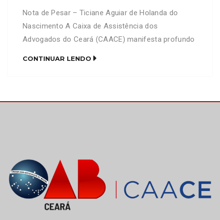
Nota de Pesar – Ticiane Aguiar de Holanda do
Nascimento A Caixa de Assistência dos
Advogados do Ceará (CAACE) manifesta profundo
pesar pelo falecimento da senhora Ticiane Aguiar
CONTINUAR LENDO
de Holanda do Nascimento, mãe do advogado
Francisco Diego Pote de Holanda do Nascimento
(OAB/CE 28278). Neste momento de imensa dor e
tristeza, a CAACE se solidariza […]