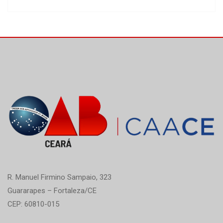
de Holanda do Nascimento, mãe do advogado
Francisco Diego Pote de Holanda do Nascimento
(OAB/CE 28278). Neste momento de imensa dor e
tristeza, a CAACE se solidariza […]
R. Manuel Firmino Sampaio, 323
Guararapes – Fortaleza/CE
CEP: 60810-015