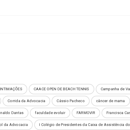
INTIMAÇÕES
CAACE OPEN DE BEACH TENNIS
Campanha de Va
Corrida da Advocacia
Cássio Pacheco
câncer de mama
inaldo Dantas
faculdade evoluir
FARMOVIR
Francisca Ca
ol da Advocacia
I Colégio de Presidentes da Caixa de Assistência 