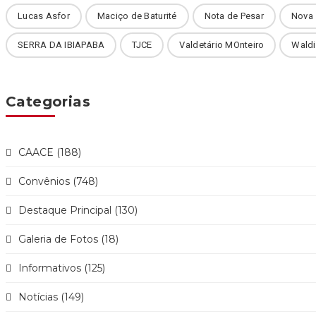
Lucas Asfor
Maciço de Baturité
Nota de Pesar
Nova
SERRA DA IBIAPABA
TJCE
Valdetário MOnteiro
Waldi
Categorias
CAACE (188)
Convênios (748)
Destaque Principal (130)
Galeria de Fotos (18)
Informativos (125)
Notícias (149)