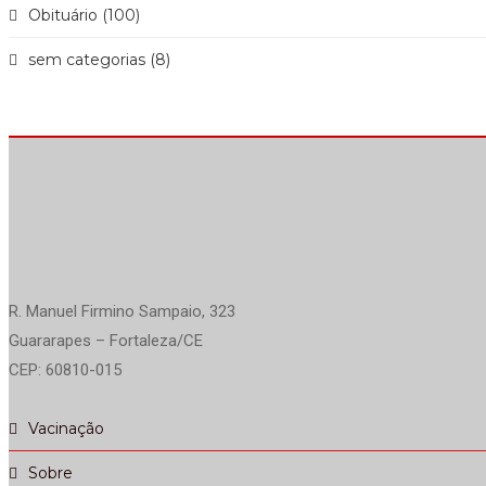
Obituário (100)
sem categorias (8)
R. Manuel Firmino Sampaio, 323
Guararapes – Fortaleza/CE
CEP: 60810-015
Vacinação
Sobre