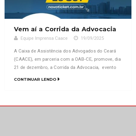
Vem aí a Corrida da Advocacia
Equipe Imprensa Caace
19/09/2025
A Caixa de Assistência dos Advogados do Ceará
(CAACE), em parceria com a OAB-CE, promove, dia
21 de dezembro, a Corrida da Advocacia, evento
que celebra as conquistas da categoria no ano de
CONTINUAR LENDO
2025 e marca o início do período de recesso da
Instituição. As inscrições para a prova terão início
dia 16 de setembro […]