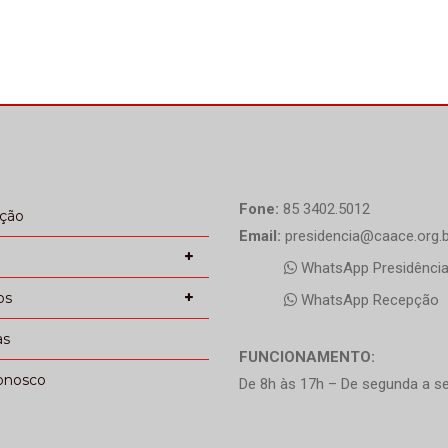
Fone:
85 3402.5012
ação
Email:
presidencia@caace.org.b
WhatsApp Presidênci
os
WhatsApp Recepção
as
FUNCIONAMENTO:
onosco
De 8h às 17h – De segunda a se