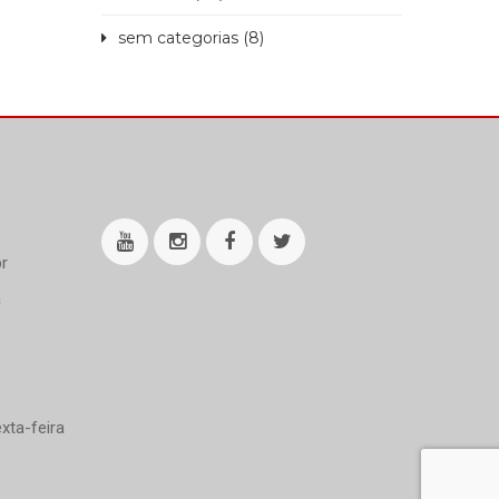
sem categorias (8)
r
a
xta-feira