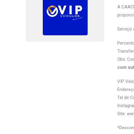
A CAACE
proporc
Serviço 
Percentu
Transfer
Obs: Con
com ou
VIP Veí
Endereço
Tel de C
Instagra
Site:
www
*Descont