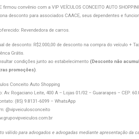
 firmou convênio com a VIP VEÍCULOS CONCEITO AUTO SHOPPING
iona desconto para associados CAACE, seus dependentes e funcion
oferecido: Revendedora de carros.
al de desconto: R$2.000,00 de desconto na compra do veículo + Ta
ênca Grátis.
sultar condições junto ao estabelecimento
(Desconto não acumul
tras promoções)
.
culos Conceito Auto Shopping
: Av. Rogaciano Leite, 400 A – Lojas 01/02 – Guararapes – CEP: 60
ontato: (85) 9.8131-6099 – WhatsApp
m: @‌vipveiculosconceito
.grupovipveiculos.com.br
o válido para advogados e advogadas mediante apresentação da ca