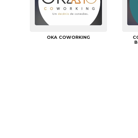
OKA COWORKING
C
B