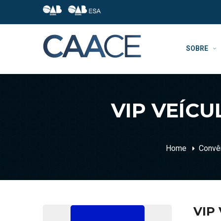
SOBRE
VIP VEÍC
Home
Convê
VIP