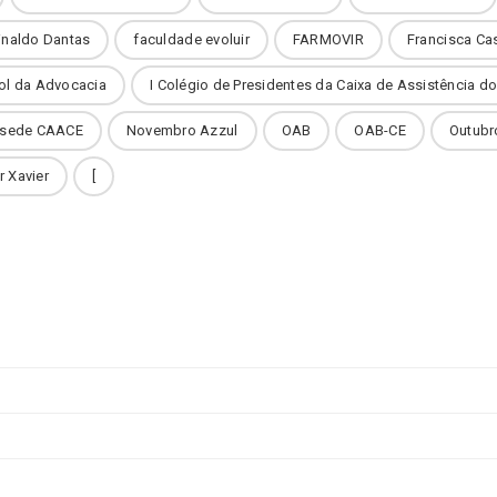
inaldo Dantas
faculdade evoluir
FARMOVIR
Francisca Ca
ol da Advocacia
I Colégio de Presidentes da Caixa de Assistência 
 sede CAACE
Novembro Azzul
OAB
OAB-CE
Outubr
r Xavier
[