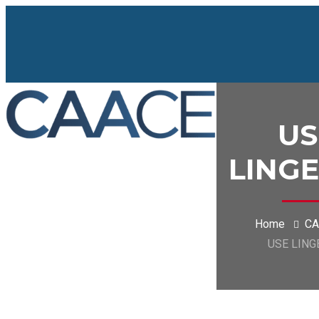
US
LINGE
Home
CA
USE LING