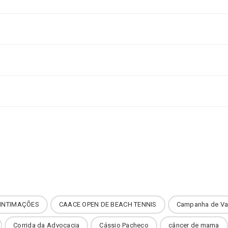
INTIMAÇÕES
CAACE OPEN DE BEACH TENNIS
Campanha de Va
Corrida da Advocacia
Cássio Pacheco
câncer de mama