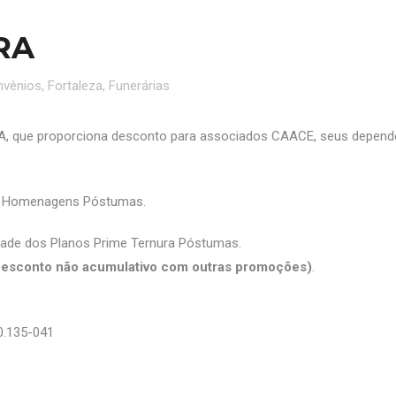
RA
nvênios
,
Fortaleza
,
Funerárias
 que proporciona desconto para associados CAACE, seus depend
s e Homenagens Póstumas.
dade dos Planos Prime Ternura Póstumas.
Desconto não acumulativo com outras promoções)
.
0.135-041