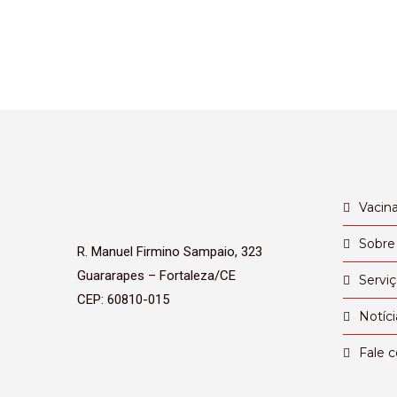
Vacin
Sobre
R. Manuel Firmino Sampaio, 323
Guararapes – Fortaleza/CE
Servi
CEP: 60810-015
Notíci
Fale 