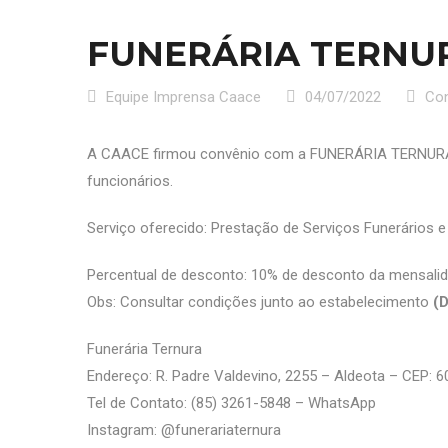
FUNERÁRIA TERNU
Equipe Imprensa Caace
04/07/2022
Co
A CAACE firmou convênio com a FUNERÁRIA TERNURA,
funcionários.
Serviço oferecido: Prestação de Serviços Funerário
Percentual de desconto: 10% de desconto da mensali
Obs: Consultar condições junto ao estabelecimento
(
Funerária Ternura
Endereço: R. Padre Valdevino, 2255 – Aldeota – CEP: 6
Tel de Contato: (85) 3261-5848 – WhatsApp
Instagram: @‌funerariaternura