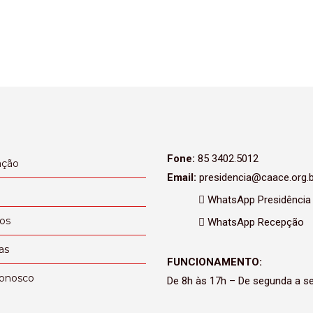
Fone:
85 3402.5012
ação
Email:
presidencia@caace.org.b
WhatsApp Presidência
ços
WhatsApp Recepção
as
FUNCIONAMENTO:
conosco
De 8h às 17h – De segunda a se