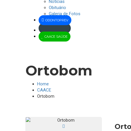
Notícias
Obituário
Galeria de Fotos
ODONTOPREV
Jus
CAACE SAÚDE
Brasil
Ortobom
Home
CAACE
Ortobom
Ort