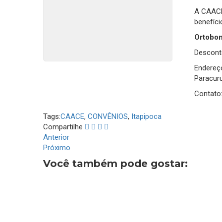
A CAACE
benefíci
Ortobo
Descont
Endereço
Paracur
Contato
Tags:
CAACE
,
CONVÊNIOS
,
Itapipoca
Compartilhe
Anterior
Próximo
Você também pode gostar: