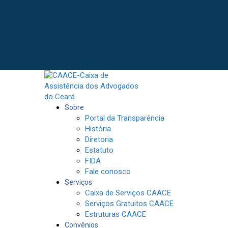
Sobre
Portal da Transparência
História
Diretoria
Estatuto
FIDA
Fale conosco
Serviços
Caixa de Serviços CAACE
Serviços Gratuitos CAACE
Estruturas CAACE
Convênios