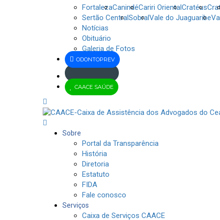
Fortaleza
Canindé
Cariri Oriental
Cratéus
Cra
Sertão Central
Sobral
Vale do Juaguaribe
Va
Notícias
Obituário
Galeria de Fotos
ODONTOPREV
Jus
CAACE SAÚDE
Brasil
Sobre
Portal da Transparência
História
Diretoria
Estatuto
FIDA
Fale conosco
Serviços
Caixa de Serviços CAACE