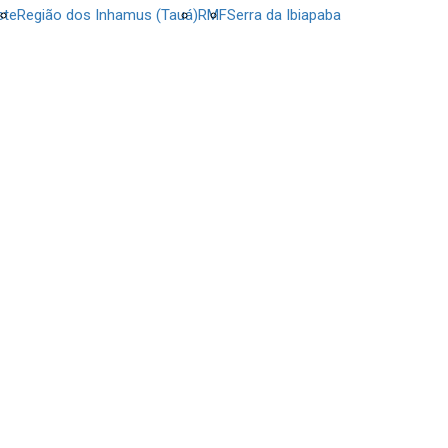
ste
Região dos Inhamus (Tauá)
RMF
Serra da Ibiapaba