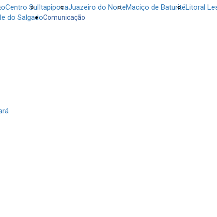
to
Centro Sul
Itapipoca
Juazeiro do Norte
Maciço de Baturité
Litoral Le
le do Salgado
Comunicação