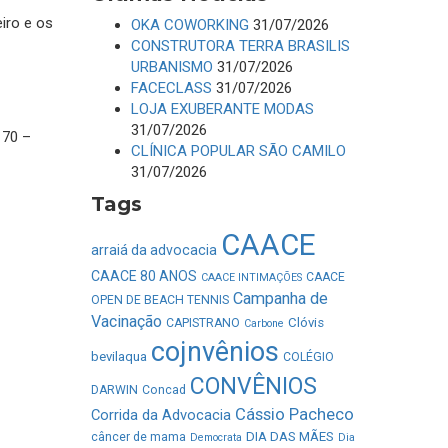
iro e os
OKA COWORKING
31/07/2026
CONSTRUTORA TERRA BRASILIS
URBANISMO
31/07/2026
FACECLASS
31/07/2026
LOJA EXUBERANTE MODAS
31/07/2026
 70 –
CLÍNICA POPULAR SÃO CAMILO
31/07/2026
Tags
CAACE
arraiá da advocacia
CAACE 80 ANOS
CAACE
CAACE INTIMAÇÕES
Campanha de
OPEN DE BEACH TENNIS
Vacinação
Clóvis
CAPISTRANO
Carbone
cojnvênios
bevilaqua
COLÉGIO
CONVÊNIOS
DARWIN
Concad
Cássio Pacheco
Corrida da Advocacia
DIA DAS MÃES
câncer de mama
Democrata
Dia