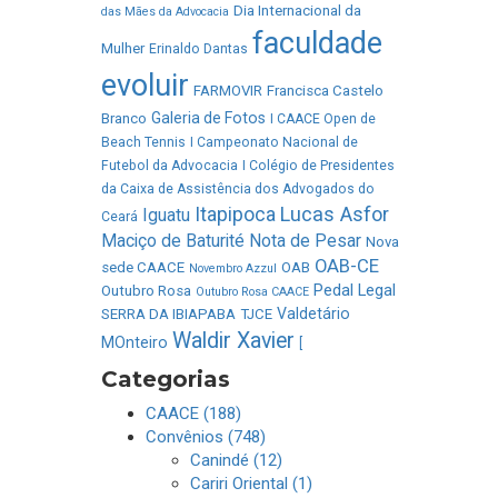
Dia Internacional da
das Mães da Advocacia
faculdade
Mulher
Erinaldo Dantas
evoluir
FARMOVIR
Francisca Castelo
Galeria de Fotos
Branco
I CAACE Open de
Beach Tennis
I Campeonato Nacional de
Futebol da Advocacia
I Colégio de Presidentes
da Caixa de Assistência dos Advogados do
Lucas Asfor
Itapipoca
Iguatu
Ceará
Maciço de Baturité
Nota de Pesar
Nova
OAB-CE
sede CAACE
OAB
Novembro Azzul
Pedal Legal
Outubro Rosa
Outubro Rosa CAACE
Valdetário
SERRA DA IBIAPABA
TJCE
Waldir Xavier
MOnteiro
[
Categorias
CAACE (188)
Convênios (748)
Canindé (12)
Cariri Oriental (1)