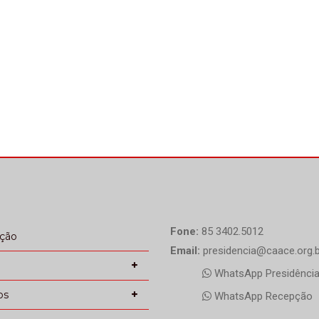
910). Neste momento de
Neste momento de imen
nsa dor, a CAACE se
dor, a CAACE se solidariz
dariza com familiares,
com familiares, amigos e
gos e colegas de
colegas de profissão, […]
issão, expressando seus
 sinceros […]
Fone:
85 3402.5012
ação
Email:
presidencia@caace.org.b
WhatsApp Presidênci
os
WhatsApp Recepção