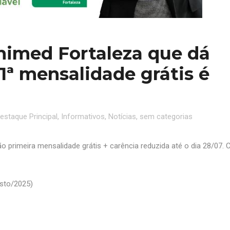
imed Fortaleza que dá
1ª mensalidade grátis é
estaque Principal
,
Informativos
,
Notícias
,
sem categorias
rimeira mensalidade grátis + carência reduzida até o dia 28/07. C
sto/2025)