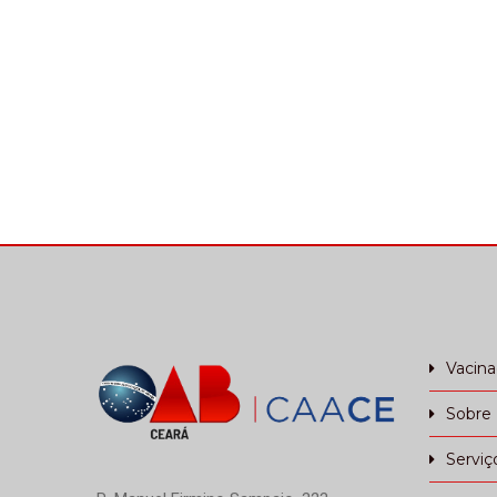
Nascimento, mãe do
16.
advogado Francisco Diego
ime
Pote de Holanda do
soli
Nascimento (OAB/CE 28278).
ami
Neste momento de imensa
prof
dor e tristeza, a CAACE se
mais
solidariza […]
Vacin
Sobre
Serviç