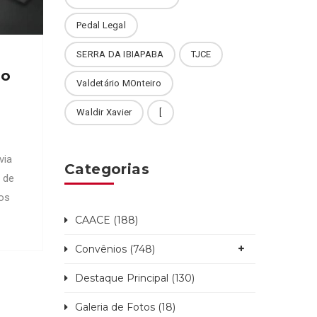
Pedal Legal
SERRA DA IBIAPABA
TJCE
lo
Valdetário MOnteiro
Waldir Xavier
[
via
Categorias
 de
os
sta
CAACE (188)
Convênios (748)
aria
 mãe
Destaque Principal (130)
elo
Galeria de Fotos (18)
9).