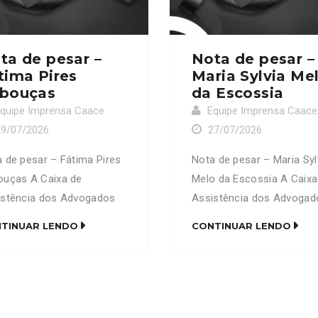
ta de pesar –
Nota de pesar –
tima Pires
Maria Sylvia Me
bouças
da Escossia
quipe Imprensa Caace
Equipe Imprensa Caace
29/07/2026
27/07/2026
 de pesar – Fátima Pires
Nota de pesar – Maria Syl
ouças A Caixa de
Melo da Escossia A Caixa
istência dos Advogados
Assistência dos Advogad
Ceará (CAACE) manifesta
do Ceará (CAACE) manife
TINUAR LENDO
CONTINUAR LENDO
undo pesar pelo
profundo pesar pelo
cimento da senhora
falecimento da senhora M
ima Pires Rebouças, mãe
Sylvia Melo da Escossia,
dvogado Francisco David
do advogado Fernando M
es Rebouças (OAB/CE
da Escóssia (OAB/CE 656