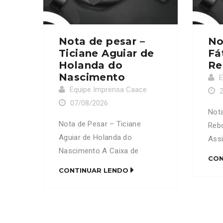
Nota de pesar –
No
Ticiane Aguiar de
Fá
Holanda do
Re
Nascimento
E
Equipe Imprensa Caace
07/08/2026
Nota
Nota de Pesar – Ticiane
Reb
Aguiar de Holanda do
Ass
Nascimento A Caixa de
do 
CON
Assistência dos Advogados
prof
CONTINUAR LENDO
do Ceará (CAACE) manifesta
fale
profundo pesar pelo
Fát
falecimento da senhora
do a
Ticiane Aguiar de Holanda do
Pir