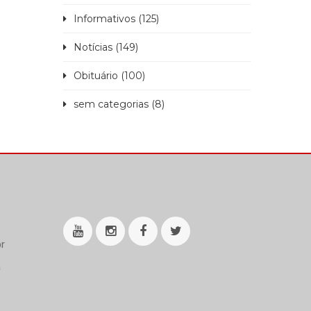
sa
Informativos (125)
a
Notícias (149)
Obituário (100)
sem categorias (8)
r
a