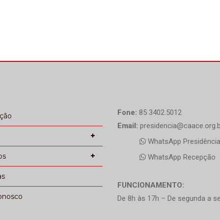
Fone:
85 3402.5012
ação
Email:
presidencia@caace.org.b
WhatsApp Presidênci
os
WhatsApp Recepção
as
FUNCIONAMENTO:
onosco
De 8h às 17h – De segunda a se