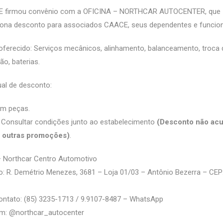
 firmou convênio com a OFICINA – NORTHCAR AUTOCENTER, que
iona desconto para associados CAACE, seus dependentes e funcion
oferecido: Serviços mecânicos, alinhamento, balanceamento, troca 
o, baterias.
al de desconto:
m peças.
 Consultar condições junto ao estabelecimento
(Desconto não acu
 outras promoções)
.
– Northcar Centro Automotivo
: R. Demétrio Menezes, 3681 – Loja 01/03 – Antônio Bezerra – CEP:
ontato: (85) 3235-1713 / 9.9107-8487 – WhatsApp
m: @‌northcar_autocenter