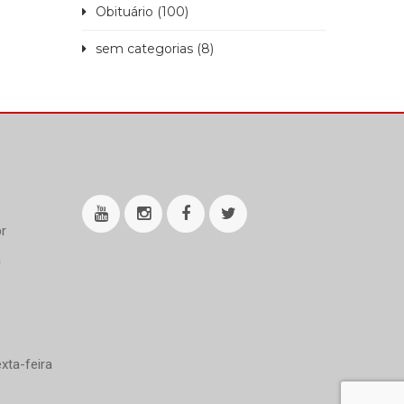
Obituário (100)
sem categorias (8)
r
a
xta-feira