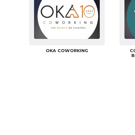
OKA COWORKING
C
B