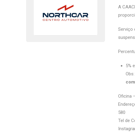
A CAACE
proporc
Serviço 
suspensã
Percentu
5% e
Obs:
com
Oficina 
Endereço
580
Tel de C
Instagra