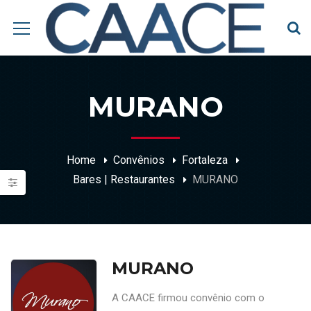
MURANO
Home
Convênios
Fortaleza
Bares | Restaurantes
MURANO
MURANO
A CAACE firmou convênio com o