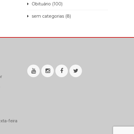
Obituário (100)
sem categorias (8)
r
a
xta-feira