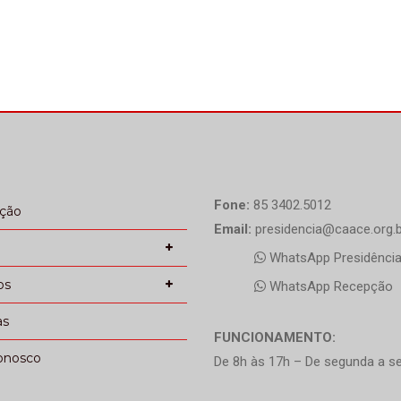
Fone:
85 3402.5012
ação
Email:
presidencia@caace.org.b
WhatsApp Presidênci
os
WhatsApp Recepção
as
FUNCIONAMENTO:
onosco
De 8h às 17h – De segunda a se