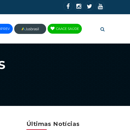
OPREV
CAACE SAÚDE
JUS
BRASIL
S
Últimas Notícias