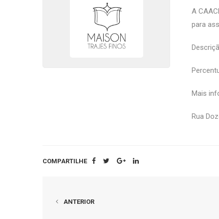
A CAACE
para as
Descriçã
Percentu
Mais in
Rua Doze
COMPARTILHE
ANTERIOR