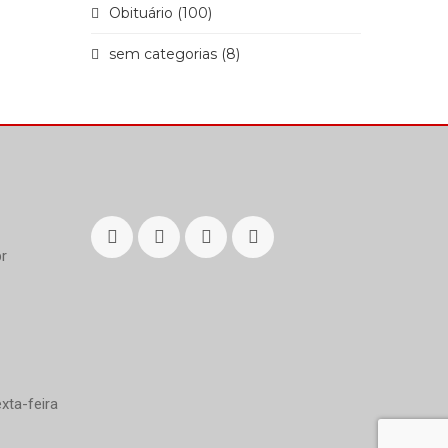
Obituário (100)
sem categorias (8)
r
xta-feira