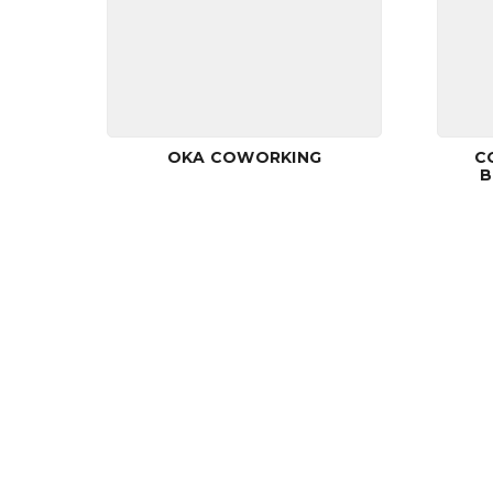
OKA COWORKING
C
B