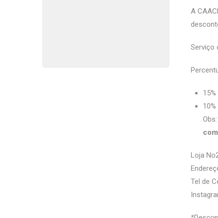
A CAACE
descont
Serviço 
Percentu
15% 
10% 
Obs:
com
Loja No
Endereço
Tel de C
Instagr
*Descont