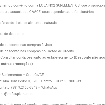
 firmou convênio com a LOJA NO2 SUPLEMENTOS, que proporcion
o para associados CAACE, seus dependentes e funcionários.
oferecido: Loja de alimentos naturais.
al de desconto:
de desconto nas compras à vista.
de desconto nas compras no Cartão de Crédito.
 Consultar condições junto ao estabelecimento
(Desconto não acu
 outras promoções)
.
2 Suplementos – Crateús/CE
: Rua Dom Pedro II, 828 – Centro – CEP: 63.7001-39
ontato: (88) 9.2160-3348 – WhatsApp
am: @‌no2suplementos
o válido para advogados e advogadas mediante apresentação da ca