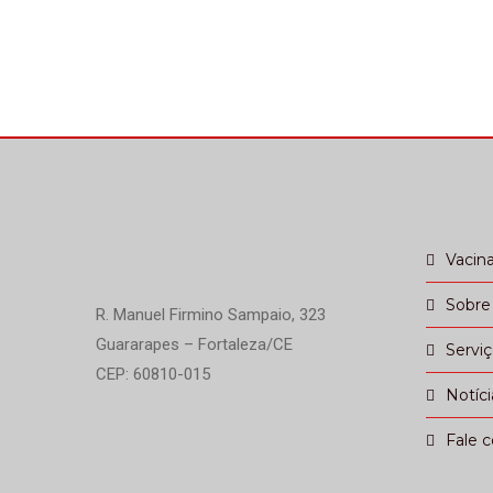
Vacin
Sobre
R. Manuel Firmino Sampaio, 323
Guararapes – Fortaleza/CE
Servi
CEP: 60810-015
Notíci
Fale 