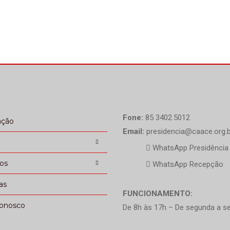
Fone:
85 3402.5012
ação
Email:
presidencia@caace.org.b
WhatsApp Presidência
ços
WhatsApp Recepção
as
FUNCIONAMENTO:
conosco
De 8h às 17h – De segunda a se