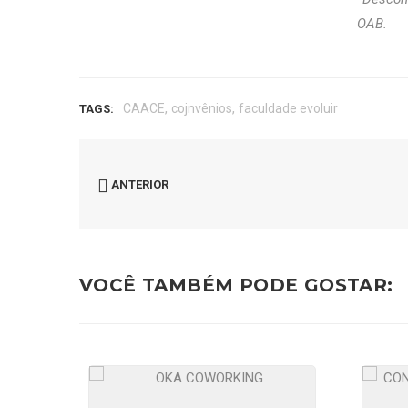
OAB.
,
,
CAACE
cojnvênios
faculdade evoluir
TAGS:
ANTERIOR
VOCÊ TAMBÉM PODE GOSTAR: