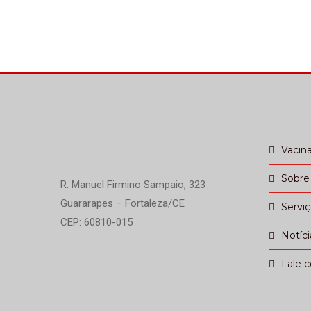
Vacin
Sobre
R. Manuel Firmino Sampaio, 323
Guararapes – Fortaleza/CE
Servi
CEP: 60810-015
Notíci
Fale 