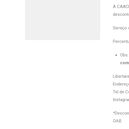
A CAACE
descont
Serviço 
Percentu
Obs:
com
Liberta
Endereço
Tel de C
Instagra
*Descont
OAB.