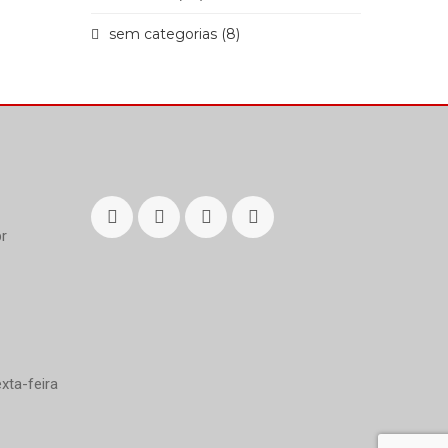
sem categorias (8)
r
xta-feira