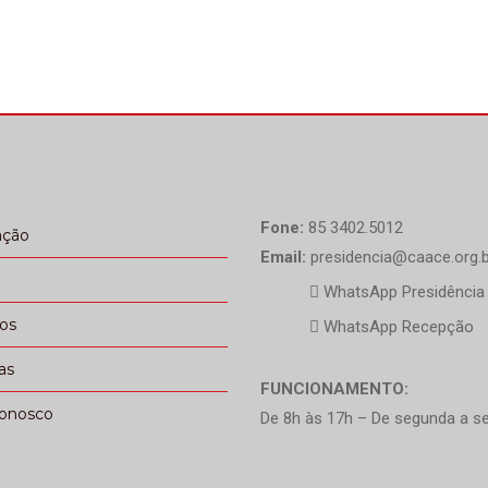
Fone:
85 3402.5012
ação
Email:
presidencia@caace.org.b
WhatsApp Presidência
ços
WhatsApp Recepção
as
FUNCIONAMENTO:
conosco
De 8h às 17h – De segunda a se