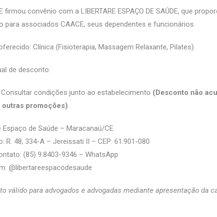
 firmou convênio com a LIBERTARE ESPAÇO DE SAÚDE, que propor
o para associados CAACE, seus dependentes e funcionários.
oferecido: Clínica (Fisioterapia, Massagem Relaxante, Pilates).
al de desconto:
 Consultar condições junto ao estabelecimento
(Desconto não acu
 outras promoções)
.
re Espaço de Saúde – Maracanaú/CE
: R. 48, 334-A – Jereissati II – CEP: 61.901-080
ontato: (85) 9.8403-9346 – WhatsApp
m: @‌libertareespacodesaude
o válido para advogados e advogadas mediante apresentação da ca