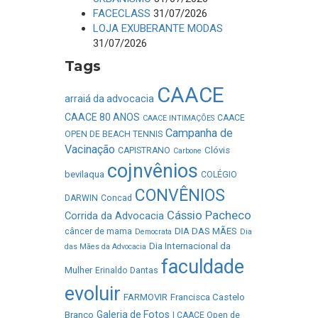
FACECLASS
31/07/2026
LOJA EXUBERANTE MODAS
31/07/2026
Tags
CAACE
arraiá da advocacia
CAACE 80 ANOS
CAACE
CAACE INTIMAÇÕES
Campanha de
OPEN DE BEACH TENNIS
Vacinação
Clóvis
CAPISTRANO
Carbone
cojnvênios
bevilaqua
COLÉGIO
CONVÊNIOS
DARWIN
Concad
Cássio Pacheco
Corrida da Advocacia
DIA DAS MÃES
câncer de mama
Democrata
Dia
Dia Internacional da
das Mães da Advocacia
faculdade
Mulher
Erinaldo Dantas
evoluir
FARMOVIR
Francisca Castelo
Galeria de Fotos
Branco
I CAACE Open de