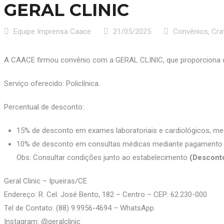
GERAL CLINIC
Equipe Imprensa Caace
21/05/2025
Convênios
,
Cra
A CAACE firmou convênio com a GERAL CLINIC, que proporciona d
Serviço oferecido: Policlínica.
Percentual de desconto:
15% de desconto em exames laboratoriais e cardiológicos, med
10% de desconto em consultas médicas mediante pagamento à 
Obs: Consultar condições junto ao estabelecimento
(Descont
Geral Clinic – Ipueiras/CE
Endereço: R. Cel. José Bento, 182 – Centro – CEP: 62.230-000
Tel de Contato: (88) 9.9956-4694 – WhatsApp
Instagram: @‌geralclinic