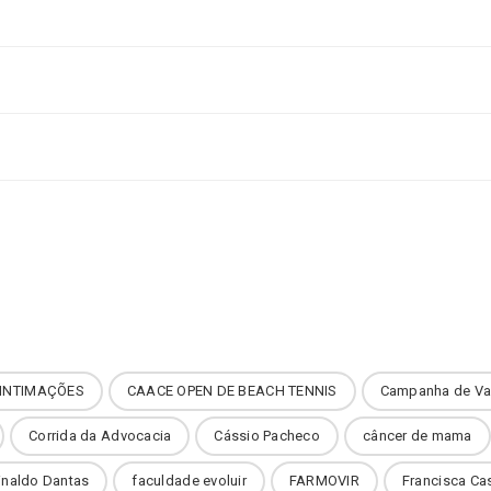
INTIMAÇÕES
CAACE OPEN DE BEACH TENNIS
Campanha de Va
Corrida da Advocacia
Cássio Pacheco
câncer de mama
inaldo Dantas
faculdade evoluir
FARMOVIR
Francisca Ca