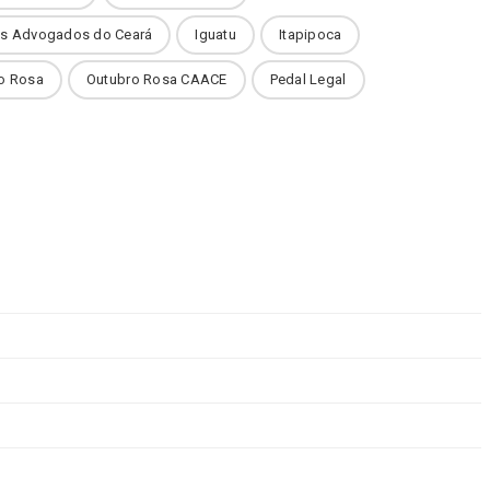
dos Advogados do Ceará
Iguatu
Itapipoca
o Rosa
Outubro Rosa CAACE
Pedal Legal