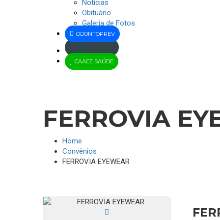
Notícias
Obituário
Galeria de Fotos
ODONTOPREV
Jus
CAACE SAÚDE
Brasil
FERROVIA E
Home
Convênios
FERROVIA EYEWEAR
FER