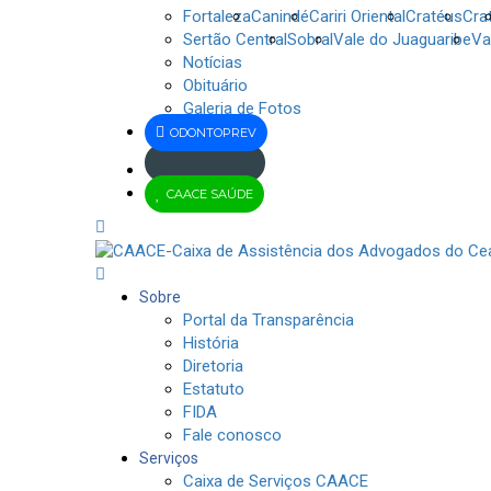
Fortaleza
Canindé
Cariri Oriental
Cratéus
Cra
Sertão Central
Sobral
Vale do Juaguaribe
Va
Notícias
Obituário
Galeria de Fotos
ODONTOPREV
Jus
CAACE SAÚDE
Brasil
Sobre
Portal da Transparência
História
Diretoria
Estatuto
FIDA
Fale conosco
Serviços
Caixa de Serviços CAACE