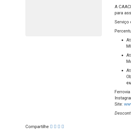
A CAACE
para ass
Serviço 
Percentu
At
M
At
Mo
At
Ob
cu
Ferrovia
Instagra
Site:
www
Desconto
Compartilhe