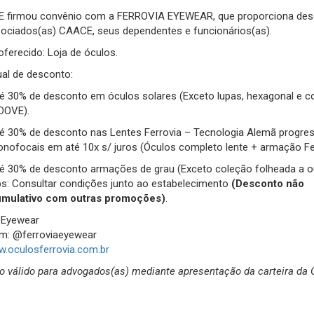
 firmou convênio com a FERROVIA EYEWEAR, que proporciona des
ociados(as) CAACE, seus dependentes e funcionários(as).
oferecido: Loja de óculos.
al de desconto:
é 30% de desconto em óculos solares (Exceto lupas, hexagonal e c
OOVE).
é 30% de desconto nas Lentes Ferrovia – Tecnologia Alemã progres
nofocais em até 10x s/ juros (Óculos completo lente + armação Fer
é 30% de desconto armações de grau (Exceto coleção folheada a o
s: Consultar condições junto ao estabelecimento
(Desconto não
mulativo com outras promoções)
.
 Eyewear
m: @‌ferroviaeyewear
.oculosferrovia.com.br
 válido para advogados(as) mediante apresentação da carteira da 