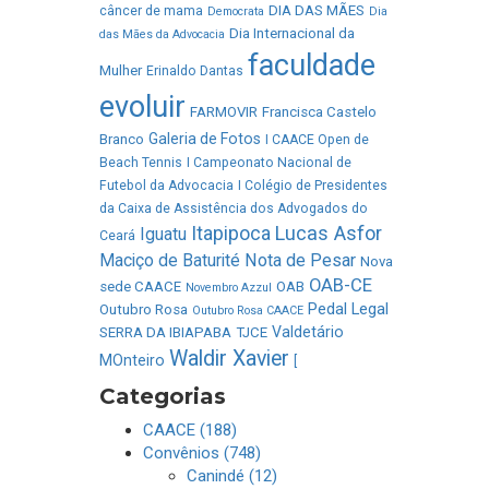
DIA DAS MÃES
câncer de mama
Democrata
Dia
Dia Internacional da
das Mães da Advocacia
faculdade
Mulher
Erinaldo Dantas
evoluir
FARMOVIR
Francisca Castelo
Galeria de Fotos
Branco
I CAACE Open de
Beach Tennis
I Campeonato Nacional de
Futebol da Advocacia
I Colégio de Presidentes
da Caixa de Assistência dos Advogados do
Lucas Asfor
Itapipoca
Iguatu
Ceará
Maciço de Baturité
Nota de Pesar
Nova
OAB-CE
sede CAACE
OAB
Novembro Azzul
Pedal Legal
Outubro Rosa
Outubro Rosa CAACE
Valdetário
SERRA DA IBIAPABA
TJCE
Waldir Xavier
MOnteiro
[
Categorias
CAACE (188)
Convênios (748)
Canindé (12)