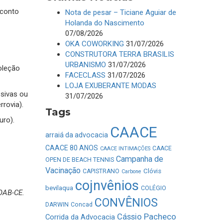
conto
Nota de pesar – Ticiane Aguiar de
Holanda do Nascimento
07/08/2026
OKA COWORKING
31/07/2026
CONSTRUTORA TERRA BRASILIS
URBANISMO
31/07/2026
oleção
FACECLASS
31/07/2026
LOJA EXUBERANTE MODAS
sivas ou
31/07/2026
rovia).
Tags
uro).
CAACE
arraiá da advocacia
CAACE 80 ANOS
CAACE
CAACE INTIMAÇÕES
Campanha de
OPEN DE BEACH TENNIS
Vacinação
Clóvis
CAPISTRANO
Carbone
cojnvênios
bevilaqua
COLÉGIO
OAB-CE.
CONVÊNIOS
DARWIN
Concad
Cássio Pacheco
Corrida da Advocacia