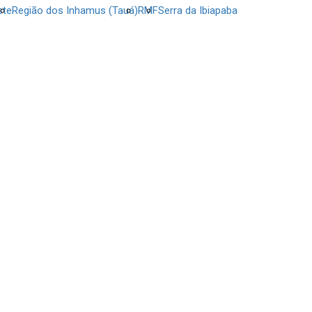
ste
Região dos Inhamus (Tauá)
RMF
Serra da Ibiapaba