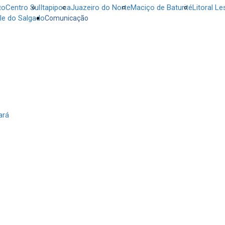
to
Centro Sul
Itapipoca
Juazeiro do Norte
Maciço de Baturité
Litoral Le
le do Salgado
Comunicação