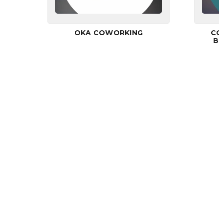
OKA COWORKING
C
B