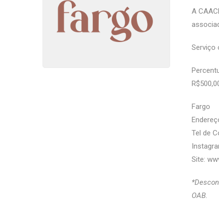
A CAACE
associa
Serviço 
Percentu
R$500,00
Fargo
Endereço
Tel de C
Instagra
Site:
www
*Descont
OAB.