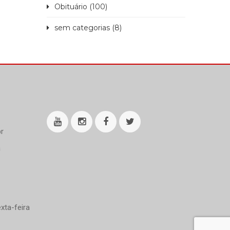
Obituário (100)
sem categorias (8)
r
a
xta-feira