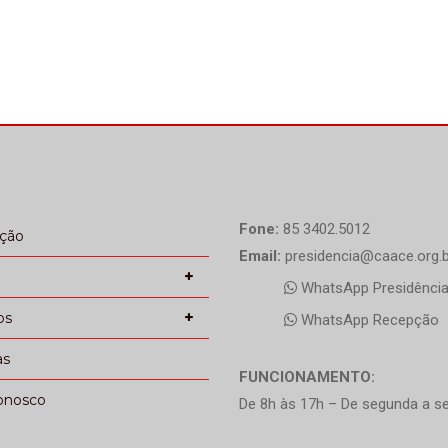
Fone:
85 3402.5012
ação
Email:
presidencia@caace.org.b
WhatsApp Presidênci
os
WhatsApp Recepção
as
FUNCIONAMENTO:
onosco
De 8h às 17h – De segunda a se