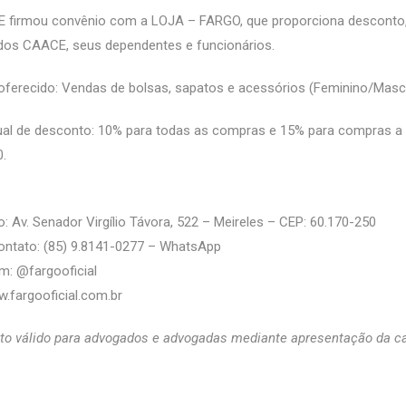
 firmou convênio com a LOJA – FARGO, que proporciona desconto,
dos CAACE, seus dependentes e funcionários.
oferecido: Vendas de bolsas, sapatos e acessórios (Feminino/Mascu
al de desconto: 10% para todas as compras e 15% para compras a p
.
: Av. Senador Virgílio Távora, 522 – Meireles – CEP: 60.170-250
ontato: (85) 9.8141-0277 – WhatsApp
m: @fargooficial
.fargooficial.com.br
o válido para advogados e advogadas mediante apresentação da ca